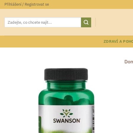
Přeskočit
Přihlášení / Registrovat se
na
obsah
Hledat:
ZDRAVÍ A POH
Dom