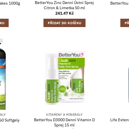
BetterYou Zinc Denní Ústní Sprej
akes 1000g
BetterYou
Citron & Limetka 50 ml
241.47
Kč
ÍKU
PŘIDAT DO KOŠÍKU
PŘ
RÁLY
VITAMÍNY A MINERÁLY
BetterYou D3000 Denní Vitamin D
Life Exte
60 Softgely
Sprej 15 ml