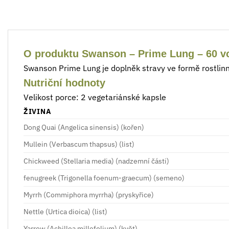
O produktu Swanson – Prime Lung – 60 v
Swanson Prime Lung je doplněk stravy ve formě rostlinn
Nutriční hodnoty
Velikost porce: 2 vegetariánské kapsle
ŽIVINA
Dong Quai (Angelica sinensis) (kořen)
Mullein (Verbascum thapsus) (list)
Chickweed (Stellaria media) (nadzemní části)
fenugreek (Trigonella foenum-graecum) (semeno)
Myrrh (Commiphora myrrha) (pryskyřice)
Nettle (Urtica dioica) (list)
Yarrow (Achillea millefolium) (květ)