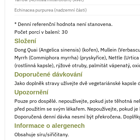
Echinacea purpurea (nadzemní části)
* Denní referenční hodnota není stanovena.
Počet porcí v balení: 30
Složení
Dong Quai (Angelica sinensis) (kořen), Mullein (Verbasc
Myrrh (Commiphora myrrha) (pryskyřice), Nettle (Urtica d
(rostlinná kapsle), rýžové otruby, palmitát vápenatý, oxi
Doporučené dávkování
Jako doplněk stravy užívejte dvě vegetariánské kapsle 
Upozornění
Pouze pro dospělé. nepoužívejte, pokud jste těhotná ne
před použitím se svým lékařem. Nepoužívejte, pokud je
Doporučená denní dávka nesmí být překročena. Doplňky
Informace o alergenech
Obsahuje síru/siřičitany.