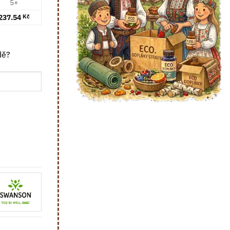
5+
237.54
Kč
dě?