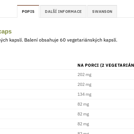
POPIS
DALŠÍ INFORMACE
SWANSON
caps
ých kapslí. Balení obsahuje 60 vegetariánských kapslí.
NA PORCI (2 VEGETARIÁ
202 mg
202 mg
134 mg
82 mg
82 mg
82 mg
82 mg