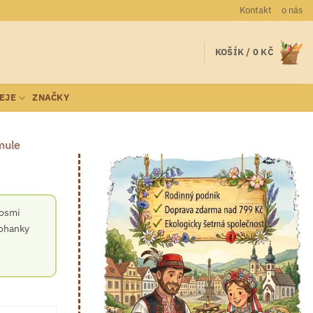
Kontakt
o nás
KOŠÍK /
0
KČ
LEJE
ZNAČKY
mule
 osmi
pohanky