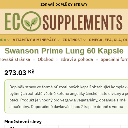
ZDRAVÉ DOPLŇKY STRAVY
ODA
VITAMÍNY A MINERÁLY
ZDATNOST
OMEGA, EFA, CLA, O
Swanson Prime Lung 60 Kapsle
ovská stránka
»
Obchod
»
zdraví a pohoda
»
Speciální for
273.03
Kč
Doplněk stravy ve formě 60 rostlinných kapslí obsahující komplex
bylinných extraktů včetně kořene angeliky čínské, listu divizny a 
ptačí. Produkt je vhodný pro vegany a vegetariány, obsahuje sirné
sloučeniny. Doporučené dávkování jsou 2 kapsle denně s vodou
Množstevní slevy