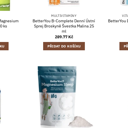
MULTIVITAMÍNY
VIT
 Magnesium
BetterYou B-Complete Denní Ústní
BetterYou 
0 ks
Sprej Broskyně Švestka Malina 25
ml
289.77
Kč
ÍKU
PŘIDAT DO KOŠÍKU
PŘ