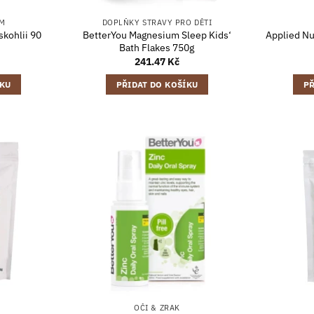
ÉM
DOPLŇKY STRAVY PRO DĚTI
skohlii 90
BetterYou Magnesium Sleep Kids‘
Applied Nu
Bath Flakes 750g
241.47
Kč
ÍKU
PŘIDAT DO KOŠÍKU
PŘ
OČI & ZRAK