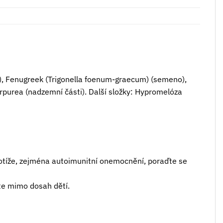
ti), Fenugreek (Trigonella foenum-graecum) (semeno),
purpurea (nadzemní části). Další složky: Hypromelóza
potíže, zejména autoimunitní onemocnění, poraďte se
te mimo dosah dětí.