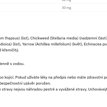
30 mg
um thapsus) (list), Chickweed (Stellaria media) (nadzemní čás
ioica) (list), Yarrow (Achillea millefolium) (květ), Echinacea 
d křemičitý.
denně s vodou.
bo kojící. Pokud užíváte léky na předpis nebo máte zdravotní 
 bezpečnostní uzávěr porušen.
 stravy nejsou náhradou pestré a vyvážené stravy. Uchovávej