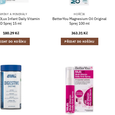
AMÍNY A MINERÁLY
HOŘČÍK
DLux Infant Daily Vitamin
BetterYou Magnesium Oil Original
D Sprej 15 ml
Sprej 100 ml
180.29
Kč
363.31
Kč
IDAT DO KOŠÍKU
PŘIDAT DO KOŠÍKU