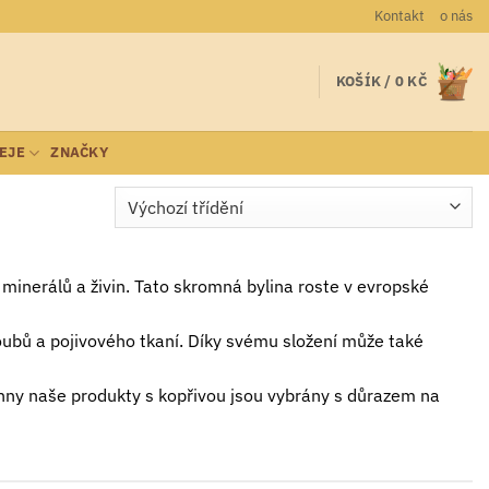
Kontakt
o nás
KOŠÍK /
0
KČ
LEJE
ZNAČKY
ah minerálů a živin. Tato skromná bylina roste v evropské
oubů a pojivového tkaní. Díky svému složení může také
hny naše produkty s kopřivou jsou vybrány s důrazem na