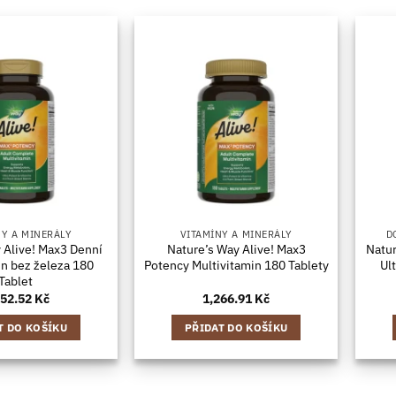
NY A MINERÁLY
VITAMÍNY A MINERÁLY
D
 Alive! Max3 Denní
Nature’s Way Alive! Max3
Natu
in bez železa 180
Potency Multivitamin 180 Tablety
Ul
Tablet
352.52
Kč
1,266.91
Kč
T DO KOŠÍKU
PŘIDAT DO KOŠÍKU