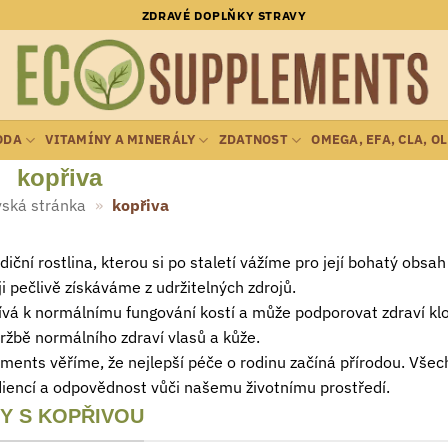
ZDRAVÉ DOPLŇKY STRAVY
ODA
VITAMÍNY A MINERÁLY
ZDATNOST
OMEGA, EFA, CLA, O
kopřiva
ská stránka
»
kopřiva
adiční rostlina, kterou si po staletí vážíme pro její bohatý obs
ji pečlivě získáváme z udržitelných zdrojů.
ívá k normálnímu fungování kostí a může podporovat zdraví kl
držbě normálního zdraví vlasů a kůže.
ments věříme, že nejlepší péče o rodinu začíná přírodou. Všec
diencí a odpovědnost vůči našemu životnímu prostředí.
Y S KOPŘIVOU