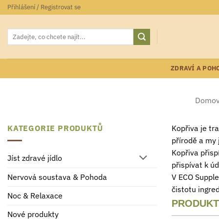
Přeskočit
Přihlášení / Registrovat se
na
obsah
Hledat:
ZDRAVÍ A POH
Domov
KATEGORIE PRODUKTŮ
Kopřiva je tr
přírodě a my 
Kopřiva přisp
Jíst zdravé jídlo
přispívat k ú
V ECO Supple
Nervová soustava & Pohoda
čistotu ingre
Noc & Relaxace
PRODUKT
Nové produkty