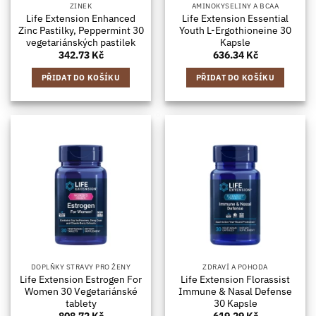
ZINEK
AMINOKYSELINY A BCAA
Life Extension Enhanced
Life Extension Essential
Zinc Pastilky, Peppermint 30
Youth L-Ergothioneine 30
vegetariánských pastilek
Kapsle
342.73
Kč
636.34
Kč
PŘIDAT DO KOŠÍKU
PŘIDAT DO KOŠÍKU
DOPLŇKY STRAVY PRO ŽENY
ZDRAVÍ A POHODA
Life Extension Estrogen For
Life Extension Florassist
Women 30 Vegetariánské
Immune & Nasal Defense
tablety
30 Kapsle
808.72
Kč
619.29
Kč