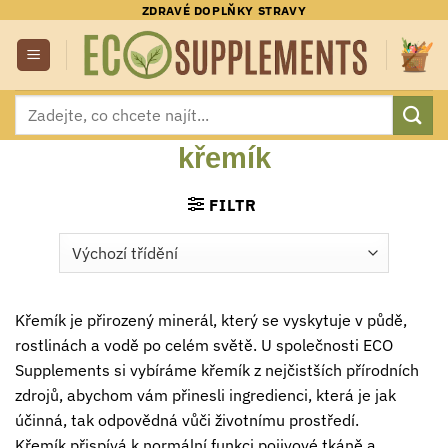
Přeskočit
ZDRAVÉ DOPLŇKY STRAVY
na
obsah
Hledat:
křemík
FILTR
Křemík je přirozený minerál, který se vyskytuje v půdě,
rostlinách a vodě po celém světě. U společnosti ECO
Supplements si vybíráme křemík z nejčistších přírodních
zdrojů, abychom vám přinesli ingredienci, která je jak
účinná, tak odpovědná vůči životnímu prostředí.
Křemík přispívá k normální funkci pojivové tkáně a