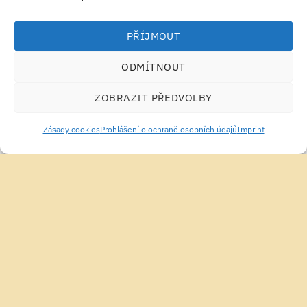
DOPLŇKY STRAVY PRO ŽENY
JEDNOTLIVÉ AMINOKYSELINY
PŘÍJMOUT
Life Extension Menopause
Life Extension N-Acetyl-L-
731 30 Tablet
Cysteine 600mg 60 Kapsle
ODMÍTNOUT
635.89
Kč
424.23
Kč
PŘIDAT DO KOŠÍKU
PŘIDAT DO KOŠÍKU
ZOBRAZIT PŘEDVOLBY
Zásady cookies
Prohlášení o ochraně osobních údajů
Imprint
NERVOVÁ SOUSTAVA & POHODA
OMEGA, EFA, CLA, OLEJE
Life Extension NAD+ Cell
Life Extension Omega-3
Regenerator 300 mg 30
EPA/DHA with Sesame