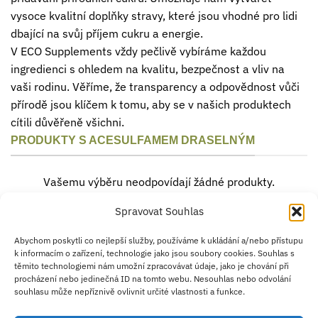
vysoce kvalitní doplňky stravy, které jsou vhodné pro lidi
dbající na svůj příjem cukru a energie.
V ECO Supplements vždy pečlivě vybíráme každou
ingredienci s ohledem na kvalitu, bezpečnost a vliv na
vaši rodinu. Věříme, že transparency a odpovědnost vůči
přírodě jsou klíčem k tomu, aby se v našich produktech
cítili důvěřeně všichni.
PRODUKTY S ACESULFAMEM DRASELNÝM
Vašemu výběru neodpovídají žádné produkty.
Spravovat Souhlas
Credit
Klarna
Apple
Google
PayPal
Abychom poskytli co nejlepší služby, používáme k ukládání a/nebo přístupu
k informacím o zařízení, technologie jako jsou soubory cookies. Souhlas s
Card
Pay
Pay
těmito technologiemi nám umožní zpracovávat údaje, jako je chování při
ZÁSADY DOPRAVY
ZÁSADY VRÁCENÍ ZBOŽÍ
2
procházení nebo jedinečná ID na tomto webu. Nesouhlas nebo odvolání
OBCHODNÍ PODMÍNKY
KONTAKT
O NÁS
B2B
IMPRINT
OMEZENÍ ODPOVĚDNOSTI
ZÁSADY COOKIES
souhlasu může nepříznivě ovlivnit určité vlastnosti a funkce.
PROHLÁŠENÍ O OCHRANĚ OSOBNÍCH ÚDAJŮ