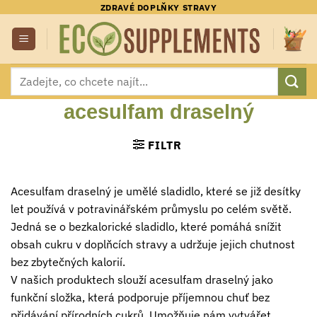
Přeskočit
ZDRAVÉ DOPLŇKY STRAVY
na
obsah
Hledat:
acesulfam draselný
FILTR
Acesulfam draselný je umělé sladidlo, které se již desítky
let používá v potravinářském průmyslu po celém světě.
Jedná se o bezkalorické sladidlo, které pomáhá snížit
obsah cukru v doplňcích stravy a udržuje jejich chutnost
bez zbytečných kalorií.
V našich produktech slouží acesulfam draselný jako
funkční složka, která podporuje příjemnou chuť bez
přidávání přírodních cukrů. Umožňuje nám vytvářet