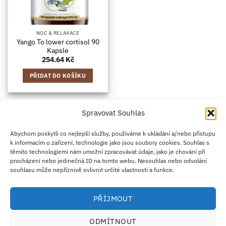
NOC & RELAXACE
Yango To lower cortisol 90
Kapsle
254.64
Kč
PŘIDAT DO KOŠÍKU
Spravovat Souhlas
Credit
Klarna
Apple
Google
PayPal
Abychom poskytli co nejlepší služby, používáme k ukládání a/nebo přístupu
k informacím o zařízení, technologie jako jsou soubory cookies. Souhlas s
Card
Pay
Pay
těmito technologiemi nám umožní zpracovávat údaje, jako je chování při
ZÁSADY DOPRAVY
ZÁSADY VRÁCENÍ ZBOŽÍ
2
procházení nebo jedinečná ID na tomto webu. Nesouhlas nebo odvolání
OBCHODNÍ PODMÍNKY
KONTAKT
O NÁS
B2B
IMPRINT
OMEZENÍ ODPOVĚDNOSTI
ZÁSADY COOKIES
souhlasu může nepříznivě ovlivnit určité vlastnosti a funkce.
PROHLÁŠENÍ O OCHRANĚ OSOBNÍCH ÚDAJŮ
Eco Supplements EOOD
PŘÍJMOUT
Antim I Street, No. 14, fl. 2, law office, 1303 Sofia, Bulharsko
IČO (EIK/UIC/TIN): 207958071 · DIČ DPH: BG207958071
ODMÍTNOUT