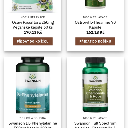
NOC & RELAXACE
NOC & RELAXACE
Osavi Passiflora 250mg
Ostrovit L-Theanine 90
Veganské kapsle 60 ks
Kapsle
170.13
Kč
162.18
Kč
PŘIDAT DO KOŠÍKU
PŘIDAT DO KOŠÍKU
ZDRAVÍ A POHODA
NOC & RELAXACE
Swanson DL-Phenylalanine
Swanson Full Spectrum
500mg Kapsle 100 ks
Valerian, Chamomile &