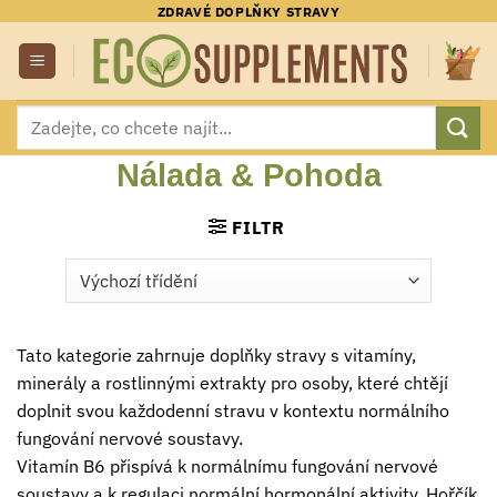
Přeskočit
ZDRAVÉ DOPLŇKY STRAVY
na
obsah
Hledat:
Nálada & Pohoda
FILTR
Tato kategorie zahrnuje doplňky stravy s vitamíny,
minerály a rostlinnými extrakty pro osoby, které chtějí
doplnit svou každodenní stravu v kontextu normálního
fungování nervové soustavy.
Vitamín B6 přispívá k normálnímu fungování nervové
soustavy a k regulaci normální hormonální aktivity. Hořčík