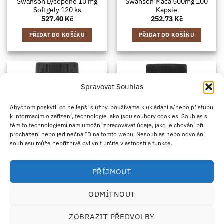
Swanson Lycopene 10 mg
Swanson Maca 500mg 100
Softgely 120 ks
Kapsle
527.40
Kč
252.73
Kč
PŘIDAT DO KOŠÍKU
PŘIDAT DO KOŠÍKU
Spravovat Souhlas
Abychom poskytli co nejlepší služby, používáme k ukládání a/nebo přístupu
k informacím o zařízení, technologie jako jsou soubory cookies. Souhlas s
těmito technologiemi nám umožní zpracovávat údaje, jako je chování při
procházení nebo jedinečná ID na tomto webu. Nesouhlas nebo odvolání
souhlasu může nepříznivě ovlivnit určité vlastnosti a funkce.
BYLINNÉ DOPLŇKY
DOPLŇKY PRO DOSPĚLÉ
PŘÍJMOUT
Swanson Maca Extrakt
Swanson Muira Puama
500mg 60 Kapsle
250mg (10:1) 60 Kapsle
ODMÍTNOUT
140.49
Kč
234.34
Kč
PŘIDAT DO KOŠÍKU
PŘIDAT DO KOŠÍKU
ZOBRAZIT PŘEDVOLBY