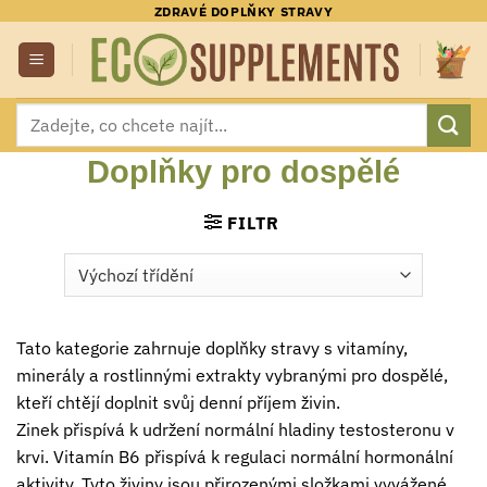
Přeskočit
ZDRAVÉ DOPLŇKY STRAVY
na
obsah
Hledat:
Doplňky pro dospělé
FILTR
Tato kategorie zahrnuje doplňky stravy s vitamíny,
minerály a rostlinnými extrakty vybranými pro dospělé,
kteří chtějí doplnit svůj denní příjem živin.
Zinek přispívá k udržení normální hladiny testosteronu v
krvi. Vitamín B6 přispívá k regulaci normální hormonální
aktivity. Tyto živiny jsou přirozenými složkami vyvážené