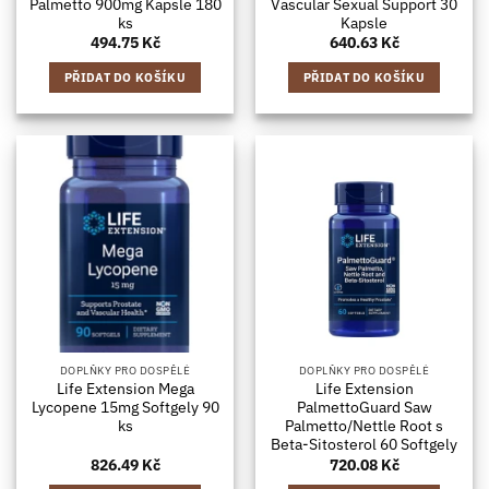
Palmetto 900mg Kapsle 180
Vascular Sexual Support 30
ks
Kapsle
494.75
Kč
640.63
Kč
PŘIDAT DO KOŠÍKU
PŘIDAT DO KOŠÍKU
DOPLŇKY PRO DOSPĚLÉ
DOPLŇKY PRO DOSPĚLÉ
Life Extension Mega
Life Extension
Lycopene 15mg Softgely 90
PalmettoGuard Saw
ks
Palmetto/Nettle Root s
Beta-Sitosterol 60 Softgely
826.49
Kč
720.08
Kč