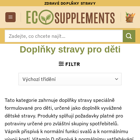
Přeskočit
ZDRAVÉ DOPLŇKY STRAVY
na
obsah
Hledat:
Doplňky stravy pro děti
FILTR
Tato kategorie zahrnuje doplňky stravy speciálně
formulované pro děti, určené jako doplněk vyvážené
dětské stravy. Produkty splňují požadavky platné pro
potraviny určené pro zvláštní skupiny spotřebitelů.
Vápník přispívá k normální funkci svalů a k normálnímu
vývoji kostí. Vitamín D přispívá k normálnímu vstřebávání