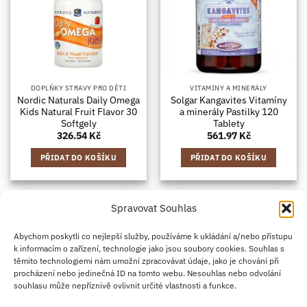
DOPLŇKY STRAVY PRO DĚTI
VITAMÍNY A MINERÁLY
Nordic Naturals Daily Omega
Solgar Kangavites Vitamíny
Kids Natural Fruit Flavor 30
a minerály Pastilky 120
Softgely
Tablety
326.54
Kč
561.97
Kč
PŘIDAT DO KOŠÍKU
PŘIDAT DO KOŠÍKU
Spravovat Souhlas
Credit
Klarna
Apple
Google
PayPal
Abychom poskytli co nejlepší služby, používáme k ukládání a/nebo přístupu
k informacím o zařízení, technologie jako jsou soubory cookies. Souhlas s
Card
Pay
Pay
těmito technologiemi nám umožní zpracovávat údaje, jako je chování při
ZÁSADY DOPRAVY
ZÁSADY VRÁCENÍ ZBOŽÍ
2
procházení nebo jedinečná ID na tomto webu. Nesouhlas nebo odvolání
OBCHODNÍ PODMÍNKY
KONTAKT
O NÁS
B2B
IMPRINT
OMEZENÍ ODPOVĚDNOSTI
ZÁSADY COOKIES
souhlasu může nepříznivě ovlivnit určité vlastnosti a funkce.
PROHLÁŠENÍ O OCHRANĚ OSOBNÍCH ÚDAJŮ