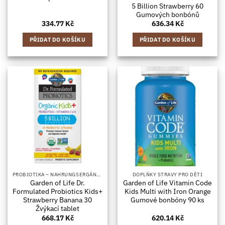
5 Billion Strawberry 60
Gumových bonbónů
334.77
Kč
636.34
Kč
PŘIDAT DO KOŠÍKU
PŘIDAT DO KOŠÍKU
PROBIOTIKA – NAHRUNGSERGÄNZUNGSMITTEL MIT BAKTERIENKULTUREN, IN KAPSELFORM
DOPLŇKY STRAVY PRO DĚTI
Garden of Life Dr.
Garden of Life Vitamin Code
Formulated Probiotics Kids+
Kids Multi with Iron Orange
Strawberry Banana 30
Gumové bonbóny 90 ks
Žvýkací tablet
668.17
Kč
620.14
Kč