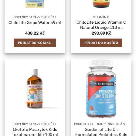
DOPLŇKY STRAVY PRO DĚTI
VITAMÍN C
ChildLife Liquid Vitamin C
ChildLife Gripe Water 59 ml
Natural Orange 118 ml
438.22
Kč
293.89
Kč
PŘIDAT DO KOŠÍKU
PŘIDAT DO KOŠÍKU
DOPLŇKY STRAVY PRO DĚTI
PROBIOTIKA – NAHRUNGSERGÄNZUNGSMITTEL MIT BAKTERIENKULTUREN, IN KAPSELFORM
EkoToTu Parazytek Kids
Garden of Life Dr.
Tekutina pro děti 100 ml
Formulated Probiotics Kids