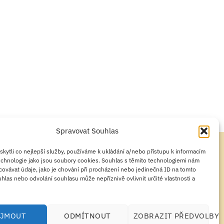
Spravovat Souhlas
ytli co nejlepší služby, používáme k ukládání a/nebo přístupu k informacím
technologie jako jsou soubory cookies. Souhlas s těmito technologiemi nám
ovávat údaje, jako je chování při procházení nebo jedinečná ID na tomto
ZÁSADY COOKIES
PROHLÁŠENÍ O OCHRANĚ OSOBNÍCH ÚDAJŮ
las nebo odvolání souhlasu může nepříznivě ovlivnit určité vlastnosti a
ÍJMOUT
ODMÍTNOUT
ZOBRAZIT PŘEDVOLBY