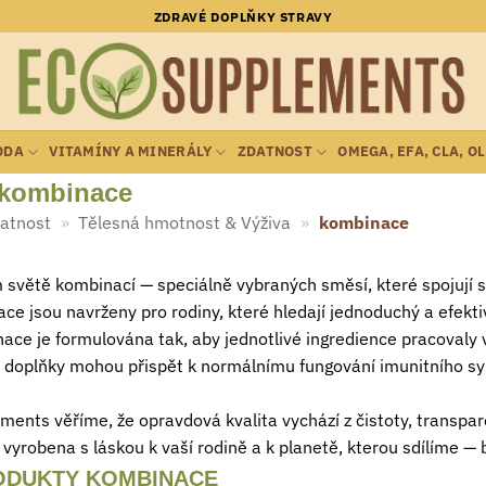
ZDRAVÉ DOPLŇKY STRAVY
ODA
VITAMÍNY A MINERÁLY
ZDATNOST
OMEGA, EFA, CLA, O
kombinace
atnost
»
Tělesná hmotnost & Výživa
»
kombinace
 světě kombinací — speciálně vybraných směsí, které spojují sí
e jsou navrženy pro rodiny, které hledají jednoduchý a efektivn
ce je formulována tak, aby jednotlivé ingredience pracovaly v
í doplňky mohou přispět k normálnímu fungování imunitního sy
ents věříme, že opravdová kvalita vychází z čistoty, transpar
vyrobena s láskou k vaší rodině a k planetě, kterou sdílíme — b
ODUKTY KOMBINACE