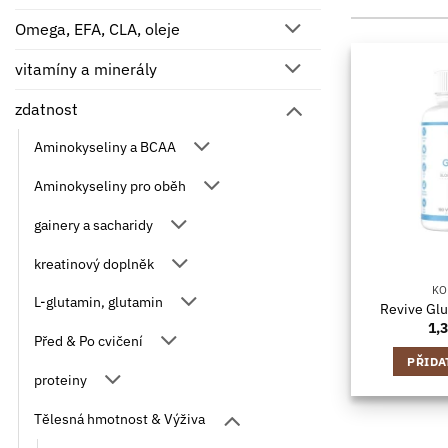
Omega, EFA, CLA, oleje
vitamíny a minerály
zdatnost
Aminokyseliny a BCAA
Aminokyseliny pro oběh
gainery a sacharidy
kreatinový doplněk
KO
L-glutamin, glutamin
Revive Gl
1,
Před & Po cvičení
PŘIDA
proteiny
Tělesná hmotnost & Výživa