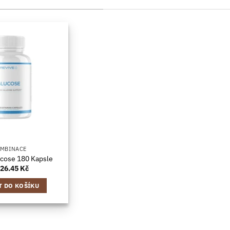
MBINACE
ucose 180 Kapsle
326.45
Kč
T DO KOŠÍKU