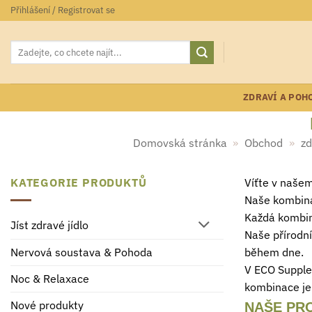
Přeskočit
Přihlášení / Registrovat se
na
obsah
Hledat:
ZDRAVÍ A POH
Domovská stránka
»
Obchod
»
zd
KATEGORIE PRODUKTŮ
Víťte v našem
Naše kombinac
Každá kombina
Jíst zdravé jídlo
Naše přírodn
během dne.
Nervová soustava & Pohoda
V ECO Supplem
Noc & Relaxace
kombinace je 
Nové produkty
NAŠE PR