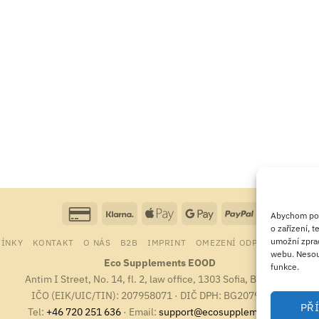
Credit
Klarna
Apple
Google
PayPal
Abychom posk
Card
Pay
Pay
o zařízení, 
umožní zprac
ÍNKY
KONTAKT
O NÁS
B2B
IMPRINT
OMEZENÍ ODPOVĚDNOSTI
2
webu. Nesouh
Eco Supplements EOOD
funkce.
Antim I Street, No. 14, fl. 2, law office, 1303 Sofia, Bulharsko
IČO (EIK/UIC/TIN): 207958071 · DIČ DPH: BG207958071
PŘ
Tel:
+46 720 251 636
· Email:
support@ecosupplements.eu