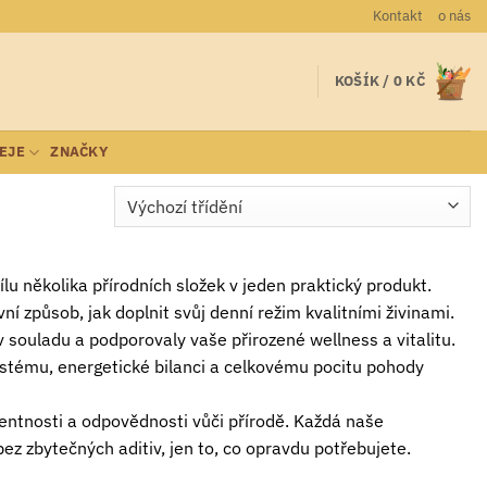
Kontakt
o nás
KOŠÍK /
0
KČ
LEJE
ZNAČKY
lu několika přírodních složek v jeden praktický produkt.
í způsob, jak doplnit svůj denní režim kvalitními živinami.
 souladu a podporovaly vaše přirozené wellness a vitalitu.
stému, energetické bilanci a celkovému pocitu pohody
entnosti a odpovědnosti vůči přírodě. Každá naše
ez zbytečných aditiv, jen to, co opravdu potřebujete.