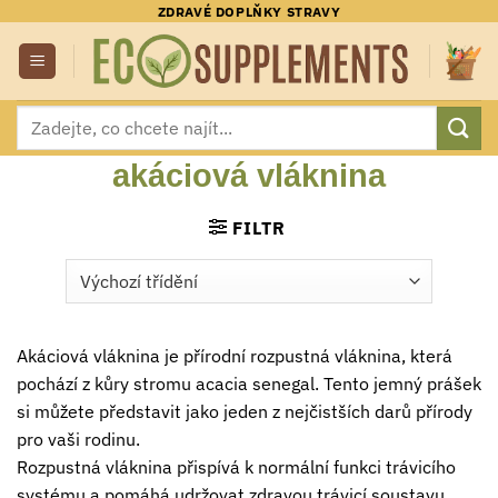
Přeskočit
ZDRAVÉ DOPLŇKY STRAVY
na
obsah
Hledat:
akáciová vláknina
FILTR
Akáciová vláknina je přírodní rozpustná vláknina, která
pochází z kůry stromu acacia senegal. Tento jemný prášek
si můžete představit jako jeden z nejčistších darů přírody
pro vaši rodinu.
Rozpustná vláknina přispívá k normální funkci trávicího
systému a pomáhá udržovat zdravou trávicí soustavu.