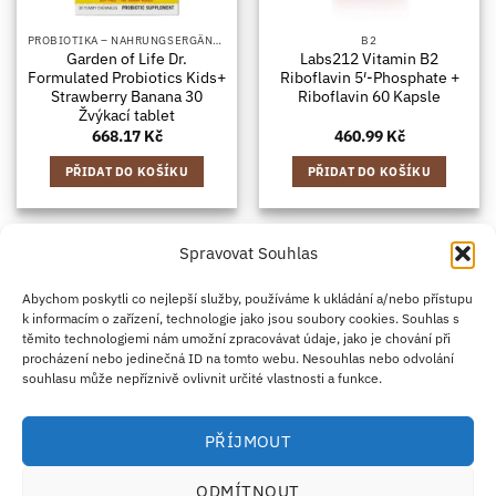
PROBIOTIKA – NAHRUNGSERGÄNZUNGSMITTEL MIT BAKTERIENKULTUREN, IN KAPSELFORM
B2
Garden of Life Dr.
Labs212 Vitamin B2
Formulated Probiotics Kids+
Riboflavin 5′-Phosphate +
Strawberry Banana 30
Riboflavin 60 Kapsle
Žvýkací tablet
668.17
Kč
460.99
Kč
PŘIDAT DO KOŠÍKU
PŘIDAT DO KOŠÍKU
Spravovat Souhlas
Credit
Klarna
Apple
Google
PayPal
Abychom poskytli co nejlepší služby, používáme k ukládání a/nebo přístupu
k informacím o zařízení, technologie jako jsou soubory cookies. Souhlas s
Card
Pay
Pay
těmito technologiemi nám umožní zpracovávat údaje, jako je chování při
ZÁSADY DOPRAVY
ZÁSADY VRÁCENÍ ZBOŽÍ
2
procházení nebo jedinečná ID na tomto webu. Nesouhlas nebo odvolání
OBCHODNÍ PODMÍNKY
KONTAKT
O NÁS
B2B
IMPRINT
OMEZENÍ ODPOVĚDNOSTI
ZÁSADY COOKIES
souhlasu může nepříznivě ovlivnit určité vlastnosti a funkce.
PROHLÁŠENÍ O OCHRANĚ OSOBNÍCH ÚDAJŮ
Eco Supplements EOOD
PŘÍJMOUT
Antim I Street, No. 14, fl. 2, law office, 1303 Sofia, Bulharsko
IČO (EIK/UIC/TIN): 207958071 · DIČ DPH: BG207958071
ODMÍTNOUT