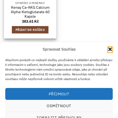
VITAMÍNY A MINERÁLY
Kenay Ca-AKG Calcium
Alpha-Ketoglutarate 60
Kapsle
383.61
Kč
PŘIDAT DO KOŠÍKU
Spravovat Souhlas
Credit
Klarna
Apple
Google
PayPal
Abychom poskytli co nejlepší služby, používáme k ukládání a/nebo přístupu
k informacím o zařízení, technologie jako jsou soubory cookies. Souhlas s
Card
Pay
Pay
těmito technologiemi nám umožní zpracovávat údaje, jako je chování při
ZÁSADY DOPRAVY
ZÁSADY VRÁCENÍ ZBOŽÍ
2
procházení nebo jedinečná ID na tomto webu. Nesouhlas nebo odvolání
OBCHODNÍ PODMÍNKY
KONTAKT
O NÁS
B2B
IMPRINT
OMEZENÍ ODPOVĚDNOSTI
ZÁSADY COOKIES
souhlasu může nepříznivě ovlivnit určité vlastnosti a funkce.
PROHLÁŠENÍ O OCHRANĚ OSOBNÍCH ÚDAJŮ
Eco Supplements EOOD
PŘÍJMOUT
Antim I Street, No. 14, fl. 2, law office, 1303 Sofia, Bulharsko
IČO (EIK/UIC/TIN): 207958071 · DIČ DPH: BG207958071
ODMÍTNOUT
Tel:
+46 720 251 636
· Email:
support@ecosupplements.eu
Provozovatel potravinářského podniku registrovaný u
SZPI
: 56844/2026
ZOBRAZIT PŘEDVOLBY