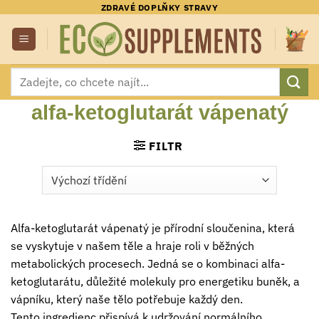
Přeskočit
ZDRAVÉ DOPLŇKY STRAVY
na
obsah
Hledat:
alfa-ketoglutarát vápenatý
FILTR
Alfa-ketoglutarát vápenatý je přírodní sloučenina, která
se vyskytuje v našem těle a hraje roli v běžných
metabolických procesech. Jedná se o kombinaci alfa-
ketoglutarátu, důležité molekuly pro energetiku buněk, a
vápníku, který naše tělo potřebuje každý den.
Tento ingredienc přispívá k udržování normálního