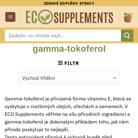
Přeskočit
ZDRAVÉ DOPLŇKY STRAVY
na
obsah
Hledat:
gamma-tokoferol
FILTR
Gamma-tokoferol je přirozená forma vitaminu E, která se
vyskytuje v rostlinných olejích, ořechách a semenech. V
ECO Supplements věříme na sílu přírodních ingrediencí a
gamma-tokoferol je dokonalým příkladem toho, jak nám
příroda poskytuje to nejlepší.
Tento antioxidant přispívá k ochraně buněk před