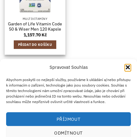
MULTIVITAMÍNY
Garden of Life Vitamin Code
50 & Wiser Men 120 Kapsle
1,157.70
Kč
PŘIDAT DO KOŠÍKU
Spravovat Souhlas
Credit
Klarna
Apple
Google
PayPal
Abychom poskytli co nejlepší služby, používáme k ukládání a/nebo přístupu
k informacím o zařízení, technologie jako jsou soubory cookies. Souhlas s
Card
Pay
Pay
těmito technologiemi nám umožní zpracovávat údaje, jako je chování při
ZÁSADY DOPRAVY
ZÁSADY VRÁCENÍ ZBOŽÍ
2
procházení nebo jedinečná ID na tomto webu. Nesouhlas nebo odvolání
OBCHODNÍ PODMÍNKY
KONTAKT
O NÁS
B2B
IMPRINT
OMEZENÍ ODPOVĚDNOSTI
ZÁSADY COOKIES
souhlasu může nepříznivě ovlivnit určité vlastnosti a funkce.
PROHLÁŠENÍ O OCHRANĚ OSOBNÍCH ÚDAJŮ
Eco Supplements EOOD
PŘÍJMOUT
Antim I Street, No. 14, fl. 2, law office, 1303 Sofia, Bulharsko
IČO (EIK/UIC/TIN): 207958071 · DIČ DPH: BG207958071
ODMÍTNOUT
Tel:
+46 720 251 636
· Email:
support@ecosupplements.eu