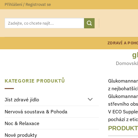
Přeskočit
Přihlášení / Registrovat se
na
obsah
Hledat:
ZDRAVÍ A POH
g
Domovská
KATEGORIE PRODUKTŮ
Glukomannan je
z nejbohatšíc
Glukomannan p
Jíst zdravé jídlo
střevního ob
V ECO Supple
Nervová soustava & Pohoda
pochází z eti
Noc & Relaxace
PRODUKT
Nové produkty