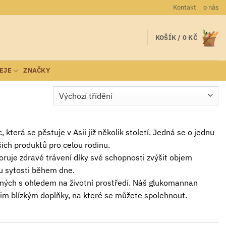
Kontakt
o nás
KOŠÍK /
0
KČ
LEJE
ZNAČKY
 která se pěstuje v Asii již několik století. Jedná se o jednu
šich produktů pro celou rodinu.
oruje zdravé trávení díky své schopnosti zvýšit objem
u sytosti během dne.
ných s ohledem na životní prostředí. Náš glukomannan
ašim blízkým doplňky, na které se můžete spolehnout.