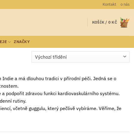
Kontakt
o nás
KOŠÍK /
0
KČ
LEJE
ZNAČKY
 Indie a má dlouhou tradici v přírodní péči. Jedná se o
stnostem.
 a podpořit zdravou funkci kardiovaskulárního systému.
enní rutiny.
encí, včetně guggulu, který pečlivě vybíráme. Věříme, že