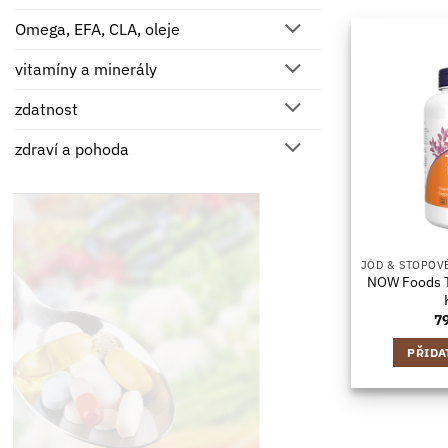
Omega, EFA, CLA, oleje
vitamíny a minerály
zdatnost
zdraví a pohoda
NOW Foods T
7
PŘIDA