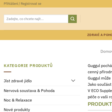
Přeskočit
Přihlášení / Registrovat se
na
obsah
Hledat:
ZDRAVÍ A POH
Domov
KATEGORIE PRODUKTŮ
Guggul pocház
cenný přírodn
Guggul může p
Jíst zdravé jídlo
Jako součást
V ECO Supplem
Nervová soustava & Pohoda
péče o vaši r
Noc & Relaxace
PRODUKT
Nové produkty