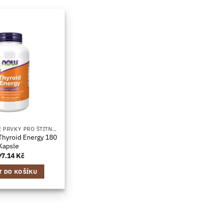
JÓD & STOPOVÉ PRVKY PRO ŠTÍTNOU ŽLÁZU
hyroid Energy 180
Kapsle
97.14
Kč
T DO KOŠÍKU