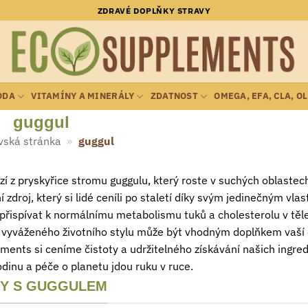
ZDRAVÉ DOPLŇKY STRAVY
ODA
VITAMÍNY A MINERÁLY
ZDATNOST
OMEGA, EFA, CLA, O
guggul
ská stránka
»
guggul
í z pryskyřice stromu guggulu, který roste v suchých oblastech
í zdroj, který si lidé ceníli po staletí díky svým jedinečným vla
řispívat k normálnímu metabolismu tuků a cholesterolu v těle
 vyváženého životního stylu může být vhodným doplňkem vaší d
ents si ceníme čistoty a udržitelného získávání našich ingredi
odinu a péče o planetu jdou ruku v ruce.
Y S GUGGULEM