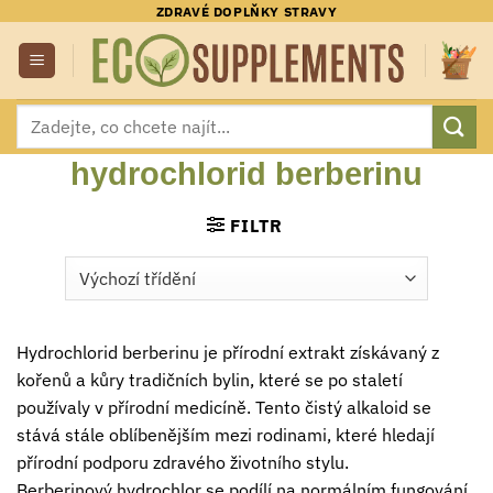
Přeskočit
ZDRAVÉ DOPLŇKY STRAVY
na
obsah
Hledat:
hydrochlorid berberinu
FILTR
Hydrochlorid berberinu je přírodní extrakt získávaný z
kořenů a kůry tradičních bylin, které se po staletí
používaly v přírodní medicíně. Tento čistý alkaloid se
stává stále oblíbenějším mezi rodinami, které hledají
přírodní podporu zdravého životního stylu.
Berberinový hydrochlor se podílí na normálním fungování