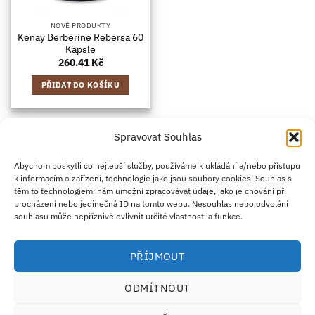
NOVÉ PRODUKTY
Kenay Berberine Rebersa 60
Kapsle
260.41
Kč
PŘIDAT DO KOŠÍKU
Spravovat Souhlas
Credit
Klarna
Apple
Google
PayPal
Abychom poskytli co nejlepší služby, používáme k ukládání a/nebo přístupu
k informacím o zařízení, technologie jako jsou soubory cookies. Souhlas s
Card
Pay
Pay
těmito technologiemi nám umožní zpracovávat údaje, jako je chování při
ZÁSADY DOPRAVY
ZÁSADY VRÁCENÍ ZBOŽÍ
2
procházení nebo jedinečná ID na tomto webu. Nesouhlas nebo odvolání
OBCHODNÍ PODMÍNKY
KONTAKT
O NÁS
B2B
IMPRINT
OMEZENÍ ODPOVĚDNOSTI
ZÁSADY COOKIES
souhlasu může nepříznivě ovlivnit určité vlastnosti a funkce.
PROHLÁŠENÍ O OCHRANĚ OSOBNÍCH ÚDAJŮ
Eco Supplements EOOD
PŘÍJMOUT
Antim I Street, No. 14, fl. 2, law office, 1303 Sofia, Bulharsko
IČO (EIK/UIC/TIN): 207958071 · DIČ DPH: BG207958071
ODMÍTNOUT
Tel:
+46 720 251 636
· Email:
support@ecosupplements.eu
Provozovatel potravinářského podniku registrovaný u
SZPI
: 56844/2026