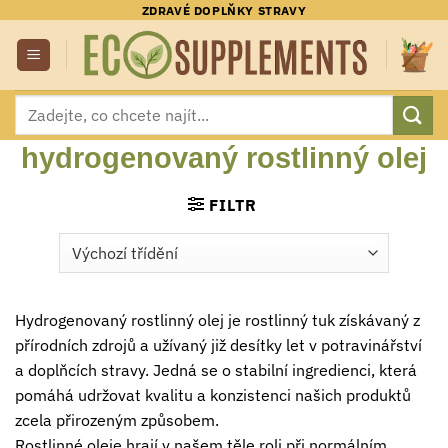
Přeskočit
ZDRAVÉ DOPLŇKY STRAVY
na
obsah
Hledat:
hydrogenovaný rostlinný olej
FILTR
Hydrogenovaný rostlinný olej je rostlinný tuk získávaný z
přírodních zdrojů a užívaný již desítky let v potravinářství
a doplňcích stravy. Jedná se o stabilní ingredienci, která
pomáhá udržovat kvalitu a konzistenci našich produktů
zcela přirozeným způsobem.
Rostlinné oleje hrají v našem těle roli při normálním