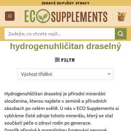
Přeskočit
ZDRAVÉ DOPLŇKY STRAVY
na
obsah
Hledat:
hydrogenuhličitan draselný
FILTR
Hydrogenuhličitan draselný je přírodní minerální
sloučenina, kterou najdete v zemině a přírodních
zásobach po celém světě. U nás v ECO Supplements si
vybíráme čisté zdroje tohoto minerálu, který se stal
součástí péče o zdraví rodin po generace.
Draslík přispívá k normálnímu fungování nervové