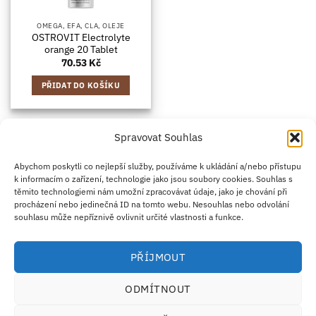
OMEGA, EFA, CLA, OLEJE
OSTROVIT Electrolyte
orange 20 Tablet
70.53
Kč
PŘIDAT DO KOŠÍKU
Spravovat Souhlas
Credit
Klarna
Apple
Google
PayPal
Abychom poskytli co nejlepší služby, používáme k ukládání a/nebo přístupu
k informacím o zařízení, technologie jako jsou soubory cookies. Souhlas s
Card
Pay
Pay
těmito technologiemi nám umožní zpracovávat údaje, jako je chování při
ZÁSADY DOPRAVY
ZÁSADY VRÁCENÍ ZBOŽÍ
2
procházení nebo jedinečná ID na tomto webu. Nesouhlas nebo odvolání
OBCHODNÍ PODMÍNKY
KONTAKT
O NÁS
B2B
IMPRINT
OMEZENÍ ODPOVĚDNOSTI
ZÁSADY COOKIES
souhlasu může nepříznivě ovlivnit určité vlastnosti a funkce.
PROHLÁŠENÍ O OCHRANĚ OSOBNÍCH ÚDAJŮ
Eco Supplements EOOD
PŘÍJMOUT
Antim I Street, No. 14, fl. 2, law office, 1303 Sofia, Bulharsko
IČO (EIK/UIC/TIN): 207958071 · DIČ DPH: BG207958071
ODMÍTNOUT
Tel:
+46 720 251 636
· Email:
support@ecosupplements.eu
Provozovatel potravinářského podniku registrovaný u
SZPI
: 56844/2026