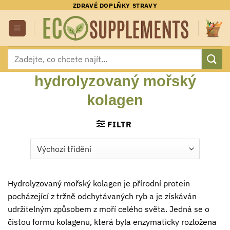
Přeskočit
ZDRAVÉ DOPLŇKY STRAVY
na
obsah
Hledat:
hydrolyzovaný mořský
kolagen
FILTR
Hydrolyzovaný mořský kolagen je přírodní protein
pocházející z tržně odchytávaných ryb a je získáván
udržitelným způsobem z moří celého světa. Jedná se o
čistou formu kolagenu, která byla enzymaticky rozložena