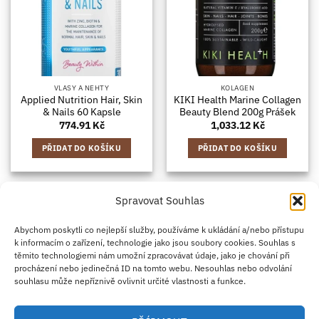
VLASY A NEHTY
KOLAGEN
Applied Nutrition Hair, Skin
KIKI Health Marine Collagen
& Nails 60 Kapsle
Beauty Blend 200g Prášek
774.91
Kč
1,033.12
Kč
PŘIDAT DO KOŠÍKU
PŘIDAT DO KOŠÍKU
Spravovat Souhlas
Credit
Klarna
Apple
Google
PayPal
Abychom poskytli co nejlepší služby, používáme k ukládání a/nebo přístupu
k informacím o zařízení, technologie jako jsou soubory cookies. Souhlas s
Card
Pay
Pay
těmito technologiemi nám umožní zpracovávat údaje, jako je chování při
ZÁSADY DOPRAVY
ZÁSADY VRÁCENÍ ZBOŽÍ
2
procházení nebo jedinečná ID na tomto webu. Nesouhlas nebo odvolání
OBCHODNÍ PODMÍNKY
KONTAKT
O NÁS
B2B
IMPRINT
OMEZENÍ ODPOVĚDNOSTI
ZÁSADY COOKIES
souhlasu může nepříznivě ovlivnit určité vlastnosti a funkce.
PROHLÁŠENÍ O OCHRANĚ OSOBNÍCH ÚDAJŮ
Eco Supplements EOOD