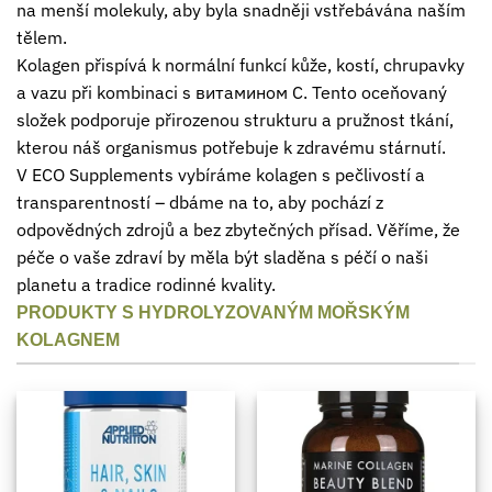
na menší molekuly, aby byla snadněji vstřebávána naším
tělem.
Kolagen přispívá k normální funkcí kůže, kostí, chrupavky
a vazu při kombinaci s витамином C. Tento oceňovaný
složek podporuje přirozenou strukturu a pružnost tkání,
kterou náš organismus potřebuje k zdravému stárnutí.
V ECO Supplements vybíráme kolagen s pečlivostí a
transparentností – dbáme na to, aby pochází z
odpovědných zdrojů a bez zbytečných přísad. Věříme, že
péče o vaše zdraví by měla být sladěna s péčí o naši
planetu a tradice rodinné kvality.
PRODUKTY S HYDROLYZOVANÝM MOŘSKÝM
KOLAGNEM