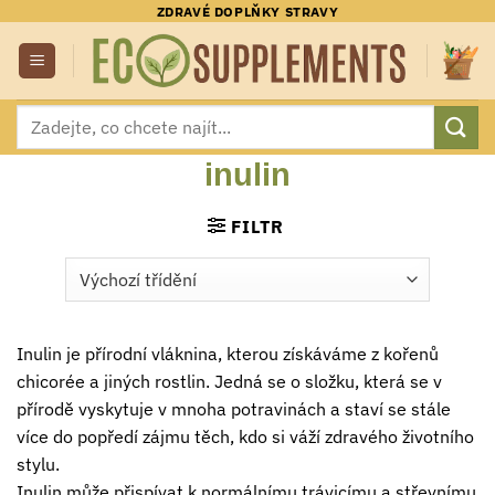
Přeskočit
ZDRAVÉ DOPLŇKY STRAVY
na
obsah
Hledat:
inulin
FILTR
Inulin je přírodní vláknina, kterou získáváme z kořenů
chicorée a jiných rostlin. Jedná se o složku, která se v
přírodě vyskytuje v mnoha potravinách a staví se stále
více do popředí zájmu těch, kdo si váží zdravého životního
stylu.
Inulin může přispívat k normálnímu trávicímu a střevnímu