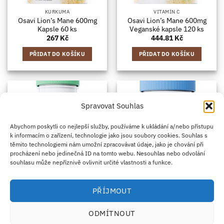
KURKUMA
VITAMÍN C
Osavi Lion’s Mane 600mg
Osavi Lion’s Mane 600mg
Kapsle 60 ks
Veganské kapsle 120 ks
267
Kč
444.81
Kč
PŘIDAT DO KOŠÍKU
PŘIDAT DO KOŠÍKU
Spravovat Souhlas
Abychom poskytli co nejlepší služby, používáme k ukládání a/nebo přístupu
k informacím o zařízení, technologie jako jsou soubory cookies. Souhlas s
těmito technologiemi nám umožní zpracovávat údaje, jako je chování při
procházení nebo jedinečná ID na tomto webu. Nesouhlas nebo odvolání
souhlasu může nepříznivě ovlivnit určité vlastnosti a funkce.
ZDRAVÍ A POHODA
VITAMÍNY A MINERÁLY
PŘÍJMOUT
Osavi Maca 1000mg 120
Osavi MethylFolate &
Kapsle
Methyl-B12 60 Kapsle
ODMÍTNOUT
366.33
Kč
217.06
Kč