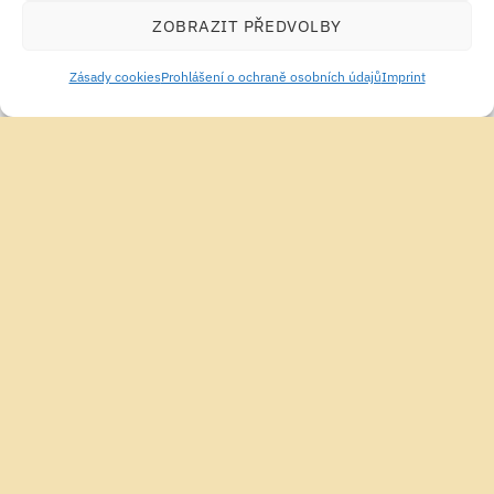
PŘIDAT DO KOŠÍKU
PŘIDAT DO KOŠÍKU
ZOBRAZIT PŘEDVOLBY
Zásady cookies
Prohlášení o ochraně osobních údajů
Imprint
PRENATÁLNÍ VITAMÍNY A MINERÁLY
PRENATÁLNÍ VITAMÍNY A MINERÁLY
Osavi Methylfolate & Metyl-
Osavi Methylfolate & Metyl-
B12 120 Kapsle
B12 60 Kapsle
385.81
Kč
240.37
Kč
PŘIDAT DO KOŠÍKU
PŘIDAT DO KOŠÍKU