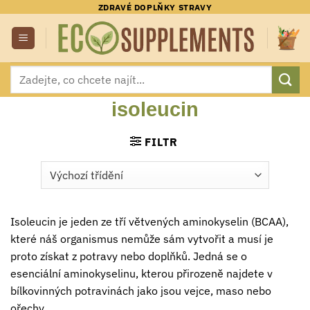
Přeskočit
ZDRAVÉ DOPLŇKY STRAVY
na
obsah
Hledat:
isoleucin
FILTR
Isoleucin je jeden ze tří větvených aminokyselin (BCAA),
které náš organismus nemůže sám vytvořit a musí je
proto získat z potravy nebo doplňků. Jedná se o
esenciální aminokyselinu, kterou přirozeně najdete v
bílkovinných potravinách jako jsou vejce, maso nebo
ořechy.