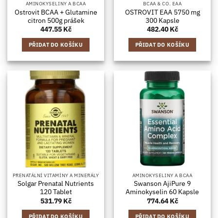
AMINOKYSELINY A BCAA
BCAA & CO. EAA
Ostrovit BCAA + Glutamine
OSTROVIT EAA 5750 mg
citron 500g prášek
300 Kapsle
447.55
Kč
482.40
Kč
PŘIDAT DO KOŠÍKU
PŘIDAT DO KOŠÍKU
PRENATÁLNÍ VITAMÍNY A MINERÁLY
AMINOKYSELINY A BCAA
Solgar Prenatal Nutrients
Swanson AjiPure 9
120 Tablet
Aminokyselin 60 Kapsle
531.79
Kč
774.64
Kč
PŘIDAT DO KOŠÍKU
PŘIDAT DO KOŠÍKU