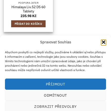
PODPORA JATER
Himalaya Liv.52 DS 60
Tablety
235.98
Kč
PŘIDAT DO KOŠÍKU
Spravovat Souhlas
Credit
Klarna
Apple
Google
PayPal
Abychom poskytli co nejlepší služby, používáme k ukládání a/nebo přístupu
k informacím o zařízení, technologie jako jsou soubory cookies. Souhlas s
Card
Pay
Pay
těmito technologiemi nám umožní zpracovávat údaje, jako je chování při
ZÁSADY DOPRAVY
ZÁSADY VRÁCENÍ ZBOŽÍ
2
procházení nebo jedinečná ID na tomto webu. Nesouhlas nebo odvolání
OBCHODNÍ PODMÍNKY
KONTAKT
O NÁS
B2B
IMPRINT
OMEZENÍ ODPOVĚDNOSTI
ZÁSADY COOKIES
souhlasu může nepříznivě ovlivnit určité vlastnosti a funkce.
PROHLÁŠENÍ O OCHRANĚ OSOBNÍCH ÚDAJŮ
Eco Supplements EOOD
PŘÍJMOUT
Antim I Street, No. 14, fl. 2, law office, 1303 Sofia, Bulharsko
IČO (EIK/UIC/TIN): 207958071 · DIČ DPH: BG207958071
ODMÍTNOUT
Tel:
+46 720 251 636
· Email:
support@ecosupplements.eu
Provozovatel potravinářského podniku registrovaný u
SZPI
: 56844/2026
ZOBRAZIT PŘEDVOLBY
Dozorový orgán:
Česká obchodní inspekce (ČOI)
· Řešení přeshraničních sporů:
ECC-