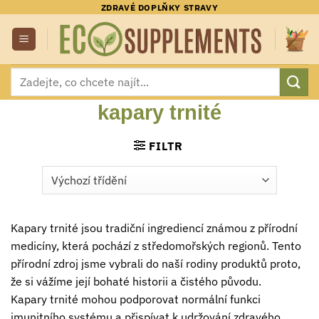
Přeskočit
ZDRAVÉ DOPLŇKY STRAVY
na
obsah
Hledat:
kapary trnité
FILTR
Kapary trnité jsou tradiční ingrediencí známou z přírodní
medicíny, která pochází z středomořských regionů. Tento
přírodní zdroj jsme vybrali do naší rodiny produktů proto,
že si vážíme její bohaté historii a čistého původu.
Kapary trnité mohou podporovat normální funkci
imunitního systému a přispívat k udržování zdravého