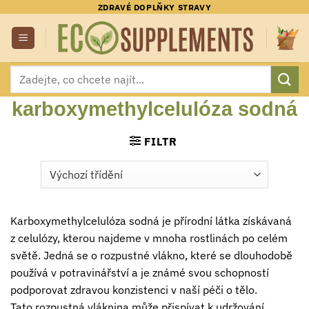
Přeskočit
ZDRAVÉ DOPLŇKY STRAVY
na
obsah
Hledat:
karboxymethylcelulóza sodná
FILTR
Karboxymethylcelulóza sodná je přírodní látka získávaná
z celulózy, kterou najdeme v mnoha rostlinách po celém
světě. Jedná se o rozpustné vlákno, které se dlouhodobě
používá v potravinářství a je známé svou schopností
podporovat zdravou konzistenci v naší péči o tělo.
Tato rozpustná vláknina může přispívat k udržování