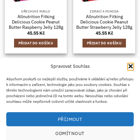
OŘECHOVÉ MÁSLO
ZDRAVÍ A POHODA
Allnutrition Fitking
Allnutrition Fitking
Delicious Cookie Peanut
Delicious Cookie Peanut
Butter Raspberry Jelly 128g
Butter Strawberry Jelly 128g
45.55
Kč
45.55
Kč
PŘIDAT DO KOŠÍKU
PŘIDAT DO KOŠÍKU
Spravovat Souhlas
Credit
Klarna
Apple
Google
PayPal
Abychom poskytli co nejlepší služby, používáme k ukládání a/nebo přístupu
k informacím o zařízení, technologie jako jsou soubory cookies. Souhlas s
Card
Pay
Pay
těmito technologiemi nám umožní zpracovávat údaje, jako je chování při
ZÁSADY DOPRAVY
ZÁSADY VRÁCENÍ ZBOŽÍ
2
procházení nebo jedinečná ID na tomto webu. Nesouhlas nebo odvolání
OBCHODNÍ PODMÍNKY
KONTAKT
O NÁS
B2B
IMPRINT
OMEZENÍ ODPOVĚDNOSTI
ZÁSADY COOKIES
souhlasu může nepříznivě ovlivnit určité vlastnosti a funkce.
PROHLÁŠENÍ O OCHRANĚ OSOBNÍCH ÚDAJŮ
Eco Supplements EOOD
PŘÍJMOUT
Antim I Street, No. 14, fl. 2, law office, 1303 Sofia, Bulharsko
IČO (EIK/UIC/TIN): 207958071 · DIČ DPH: BG207958071
ODMÍTNOUT
Tel:
+46 720 251 636
· Email:
support@ecosupplements.eu