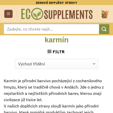
Přeskočit
ZDRAVÉ DOPLŇKY STRAVY
na
obsah
Hledat:
karmín
FILTR
Karmín je přírodní barvivo pocházející z cochenilového
hmyzu, který se tradičně chová v Andách. Jde o jednu z
nejstarších a nejčistších přírodních barev, kterou znají
civilizace již tisíce let.
V našich doplňcích stravy slouží karmín jako přírodní
barvivo, které pomáhá produktům zachovat jejich