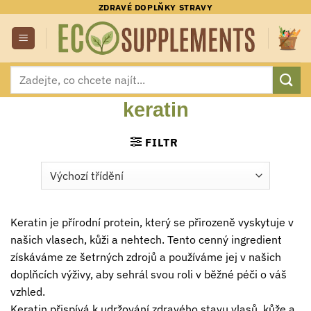
Přeskočit
ZDRAVÉ DOPLŇKY STRAVY
na
obsah
Hledat:
keratin
FILTR
Keratin je přírodní protein, který se přirozeně vyskytuje v
našich vlasech, kůži a nehtech. Tento cenný ingredient
získáváme ze šetrných zdrojů a používáme jej v našich
doplňcích výživy, aby sehrál svou roli v běžné péči o váš
vzhled.
Keratin přispívá k udržování zdravého stavu vlasů, kůže a