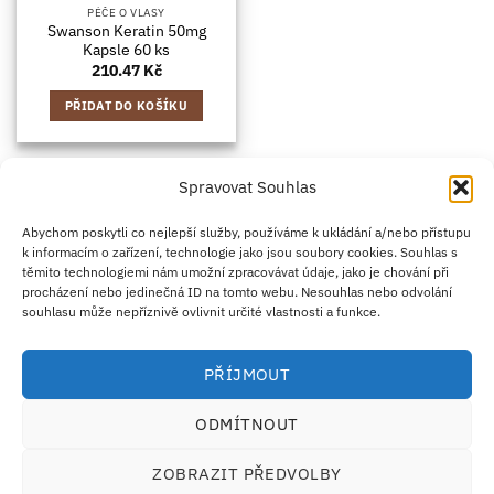
PÉČE O VLASY
Swanson Keratin 50mg
Kapsle 60 ks
210.47
Kč
PŘIDAT DO KOŠÍKU
Spravovat Souhlas
Credit
Klarna
Apple
Google
PayPal
Abychom poskytli co nejlepší služby, používáme k ukládání a/nebo přístupu
k informacím o zařízení, technologie jako jsou soubory cookies. Souhlas s
Card
Pay
Pay
těmito technologiemi nám umožní zpracovávat údaje, jako je chování při
ZÁSADY DOPRAVY
ZÁSADY VRÁCENÍ ZBOŽÍ
2
procházení nebo jedinečná ID na tomto webu. Nesouhlas nebo odvolání
OBCHODNÍ PODMÍNKY
KONTAKT
O NÁS
B2B
IMPRINT
OMEZENÍ ODPOVĚDNOSTI
ZÁSADY COOKIES
souhlasu může nepříznivě ovlivnit určité vlastnosti a funkce.
PROHLÁŠENÍ O OCHRANĚ OSOBNÍCH ÚDAJŮ
Eco Supplements EOOD
PŘÍJMOUT
Antim I Street, No. 14, fl. 2, law office, 1303 Sofia, Bulharsko
IČO (EIK/UIC/TIN): 207958071 · DIČ DPH: BG207958071
ODMÍTNOUT
Tel:
+46 720 251 636
· Email:
support@ecosupplements.eu
Provozovatel potravinářského podniku registrovaný u
SZPI
: 56844/2026
ZOBRAZIT PŘEDVOLBY
Dozorový orgán:
Česká obchodní inspekce (ČOI)
· Řešení přeshraničních sporů:
ECC-