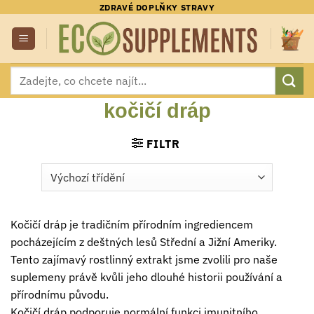
Přeskočit
ZDRAVÉ DOPLŇKY STRAVY
na
obsah
Hledat:
kočičí dráp
FILTR
Kočičí dráp je tradičním přírodním ingrediencem
pocházejícím z deštných lesů Střední a Jižní Ameriky.
Tento zajímavý rostlinný extrakt jsme zvolili pro naše
suplemeny právě kvůli jeho dlouhé historii používání a
přírodnímu původu.
Kočičí dráp podporuje normální funkci imunitního