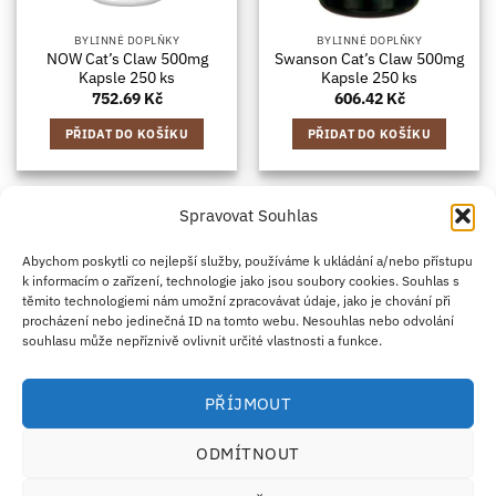
BYLINNÉ DOPLŇKY
BYLINNÉ DOPLŇKY
NOW Cat’s Claw 500mg
Swanson Cat’s Claw 500mg
Kapsle 250 ks
Kapsle 250 ks
752.69
Kč
606.42
Kč
PŘIDAT DO KOŠÍKU
PŘIDAT DO KOŠÍKU
Spravovat Souhlas
Credit
Klarna
Apple
Google
PayPal
Abychom poskytli co nejlepší služby, používáme k ukládání a/nebo přístupu
k informacím o zařízení, technologie jako jsou soubory cookies. Souhlas s
Card
Pay
Pay
těmito technologiemi nám umožní zpracovávat údaje, jako je chování při
ZÁSADY DOPRAVY
ZÁSADY VRÁCENÍ ZBOŽÍ
2
procházení nebo jedinečná ID na tomto webu. Nesouhlas nebo odvolání
OBCHODNÍ PODMÍNKY
KONTAKT
O NÁS
B2B
IMPRINT
OMEZENÍ ODPOVĚDNOSTI
ZÁSADY COOKIES
souhlasu může nepříznivě ovlivnit určité vlastnosti a funkce.
PROHLÁŠENÍ O OCHRANĚ OSOBNÍCH ÚDAJŮ
Eco Supplements EOOD
PŘÍJMOUT
Antim I Street, No. 14, fl. 2, law office, 1303 Sofia, Bulharsko
IČO (EIK/UIC/TIN): 207958071 · DIČ DPH: BG207958071
ODMÍTNOUT
Tel:
+46 720 251 636
· Email:
support@ecosupplements.eu
Provozovatel potravinářského podniku registrovaný u
SZPI
: 56844/2026