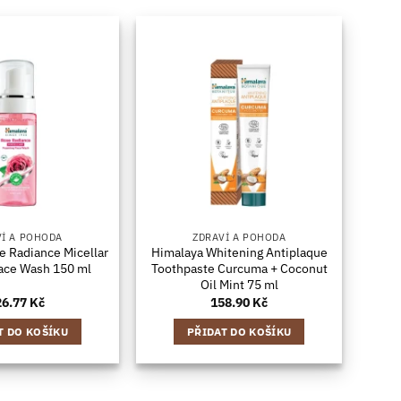
VÍ A POHODA
ZDRAVÍ A POHODA
e Radiance Micellar
Himalaya Whitening Antiplaque
ace Wash 150 ml
Toothpaste Curcuma + Coconut
Oil Mint 75 ml
26.77
Kč
158.90
Kč
T DO KOŠÍKU
PŘIDAT DO KOŠÍKU