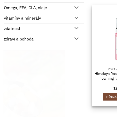
Omega, EFA, CLA, oleje
vitamíny a minerály
zdatnost
zdraví a pohoda
ZDRA
Himalaya Ros
Foaming F
1
PŘIDA