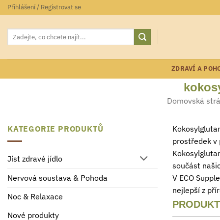
Přeskočit
Přihlášení / Registrovat se
na
obsah
Hledat:
ZDRAVÍ A POH
kokos
Domovská str
KATEGORIE PRODUKTŮ
Kokosylglutam
prostředek v 
Kokosylglutam
Jíst zdravé jídlo
součást našic
V ECO Supple
Nervová soustava & Pohoda
nejlepší z př
Noc & Relaxace
PRODUKT
Nové produkty