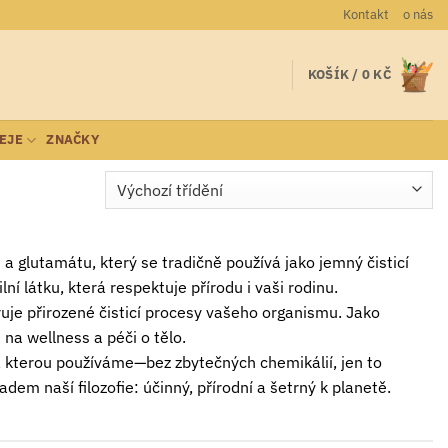
Kontakt
o nás
KOŠÍK /
0
KČ
LEJE
ZNAČKY
 a glutamátu, který se tradičně používá jako jemný čisticí
í látku, která respektuje přírodu i vaši rodinu.
je přirozené čisticí procesy vašeho organismu. Jako
a wellness a péči o tělo.
 kterou používáme—bez zbytečných chemikálií, jen to
dem naší filozofie: účinný, přírodní a šetrný k planetě.