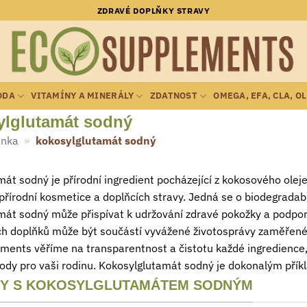
ZDRAVÉ DOPLŇKY STRAVY
ODA
VITAMÍNY A MINERÁLY
ZDATNOST
OMEGA, EFA, CLA, O
ylglutamát sodný
ánka
»
kokosylglutamát sodný
át sodný je přírodní ingredient pocházející z kokosového oleje
přírodní kosmetice a doplňcích stravy. Jedná se o biodegradabiln
át sodný může přispívat k udržování zdravé pokožky a podporu
h doplňků může být součástí vyvážené životosprávy zaměřené n
ments věříme na transparentnost a čistotu každé ingredience,
írody pro vaši rodinu. Kokosylglutamát sodný je dokonalým příkla
Y S KOKOSYLGLUTAMÁTEM SODNÝM