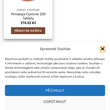
ZDRAVÍ A POHODA
Himalaya Cystone 100
Tablety
174.52
Kč
PŘIDAT DO KOŠÍKU
Spravovat Souhlas
Credit
Klarna
Apple
Google
PayPal
Abychom poskytli co nejlepší služby, používáme k ukládání a/nebo přístupu
k informacím o zařízení, technologie jako jsou soubory cookies. Souhlas s
Card
Pay
Pay
těmito technologiemi nám umožní zpracovávat údaje, jako je chování při
ZÁSADY DOPRAVY
ZÁSADY VRÁCENÍ ZBOŽÍ
2
procházení nebo jedinečná ID na tomto webu. Nesouhlas nebo odvolání
OBCHODNÍ PODMÍNKY
KONTAKT
O NÁS
B2B
IMPRINT
OMEZENÍ ODPOVĚDNOSTI
ZÁSADY COOKIES
souhlasu může nepříznivě ovlivnit určité vlastnosti a funkce.
PROHLÁŠENÍ O OCHRANĚ OSOBNÍCH ÚDAJŮ
Eco Supplements EOOD
PŘÍJMOUT
Antim I Street, No. 14, fl. 2, law office, 1303 Sofia, Bulharsko
IČO (EIK/UIC/TIN): 207958071 · DIČ DPH: BG207958071
ODMÍTNOUT
Tel:
+46 720 251 636
· Email:
support@ecosupplements.eu
Provozovatel potravinářského podniku registrovaný u
SZPI
: 56844/2026