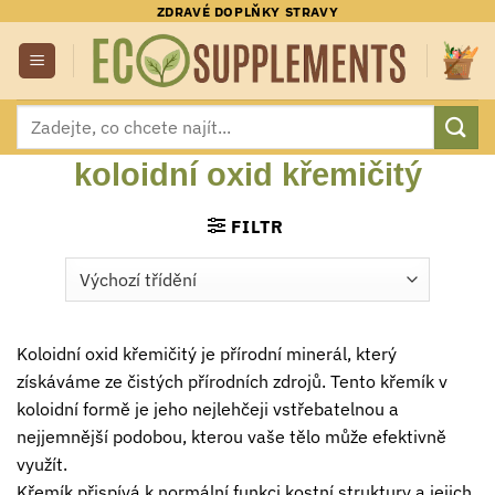
Přeskočit
ZDRAVÉ DOPLŇKY STRAVY
na
obsah
Hledat:
koloidní oxid křemičitý
FILTR
Koloidní oxid křemičitý je přírodní minerál, který
získáváme ze čistých přírodních zdrojů. Tento křemík v
koloidní formě je jeho nejlehčeji vstřebatelnou a
nejjemnější podobou, kterou vaše tělo může efektivně
využít.
Křemík přispívá k normální funkci kostní struktury a jejich