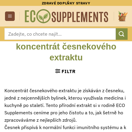
Přeskočit
ZDRAVÉ DOPLŇKY STRAVY
na
obsah
Hledat:
koncentrát česnekového
extraktu
FILTR
Koncentrát česnekového extraktu je získáván z česneku,
jedné z nejcennějších bylinek, kterou využívala medicína i
kuchyně po staletí. Tento přírodní extrakt si v rodině ECO
Supplements ceníme pro jeho čistotu a to, jak šetrně ho
zpracováváme z nejlepších zdrojů.
Česnek přispívá k normální funkci imunitního systému a k