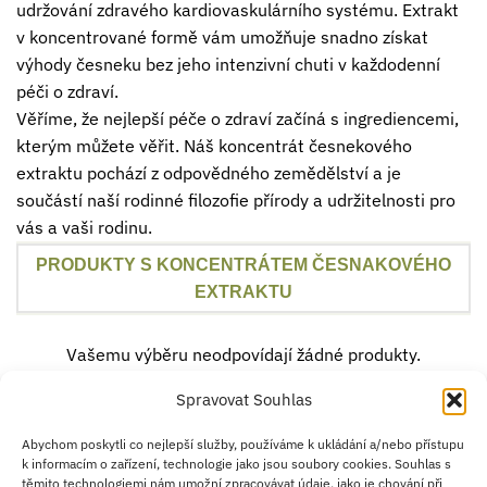
udržování zdravého kardiovaskulárního systému. Extrakt
v koncentrované formě vám umožňuje snadno získat
výhody česneku bez jeho intenzivní chuti v každodenní
péči o zdraví.
Věříme, že nejlepší péče o zdraví začíná s ingrediencemi,
kterým můžete věřit. Náš koncentrát česnekového
extraktu pochází z odpovědného zemědělství a je
součástí naší rodinné filozofie přírody a udržitelnosti pro
vás a vaši rodinu.
PRODUKTY S KONCENTRÁTEM ČESNAKOVÉHO
EXTRAKTU
Vašemu výběru neodpovídají žádné produkty.
Spravovat Souhlas
Credit
Klarna
Apple
Google
PayPal
Abychom poskytli co nejlepší služby, používáme k ukládání a/nebo přístupu
k informacím o zařízení, technologie jako jsou soubory cookies. Souhlas s
Card
Pay
Pay
těmito technologiemi nám umožní zpracovávat údaje, jako je chování při