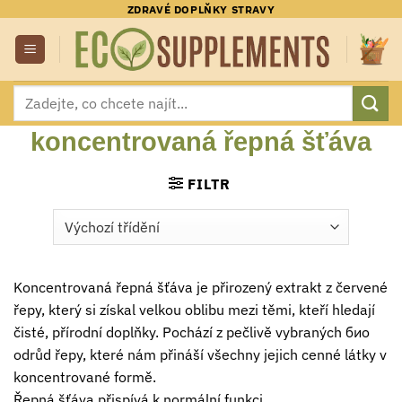
Přeskočit
ZDRAVÉ DOPLŇKY STRAVY
na
obsah
Hledat:
koncentrovaná řepná šťáva
FILTR
Koncentrovaná řepná šťáva je přirozený extrakt z červené
řepy, který si získal velkou oblibu mezi těmi, kteří hledají
čisté, přírodní doplňky. Pochází z pečlivě vybraných био
odrůd řepy, které nám přináší všechny jejich cenné látky v
koncentrované formě.
Řepná šťáva přispívá k normální funkci