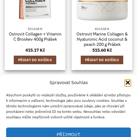
KOLAGEN
KOLAGEN
Ostrovit Collagen + Vitamin
Ostrovit Marine Collagen &
C Broskev 400g Prášek
Hyaluronic Acid coconut &
peach 200 g Prášek
415.17
Kč
515.60
Kč
PŘIDAT DO KOŠÍKU
PŘIDAT DO KOŠÍKU
Spravovat Souhlas
Credit
Klarna
Apple
Google
PayPal
Abychom poskytli co nejlepší služby, používáme k ukládání a/nebo přístupu
k informacím o zařízení, technologie jako jsou soubory cookies. Souhlas s
Card
Pay
Pay
těmito technologiemi nám umožní zpracovávat údaje, jako je chování při
ZÁSADY DOPRAVY
ZÁSADY VRÁCENÍ ZBOŽÍ
2
procházení nebo jedinečná ID na tomto webu. Nesouhlas nebo odvolání
OBCHODNÍ PODMÍNKY
KONTAKT
O NÁS
B2B
IMPRINT
OMEZENÍ ODPOVĚDNOSTI
ZÁSADY COOKIES
souhlasu může nepříznivě ovlivnit určité vlastnosti a funkce.
PROHLÁŠENÍ O OCHRANĚ OSOBNÍCH ÚDAJŮ
Eco Supplements EOOD
PŘÍJMOUT