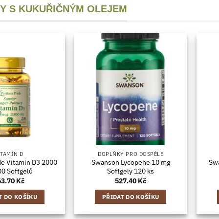
Y S KUKUŘIČNÝM OLEJEM
ITAMÍN D
DOPLŇKY PRO DOSPĚLÉ
ide Vitamin D3 2000
Swanson Lycopene 10 mg
Sw
00 Softgelů
Softgely 120 ks
63.70
Kč
527.40
Kč
T DO KOŠÍKU
PŘIDAT DO KOŠÍKU