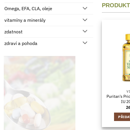
PRODUKT
Omega, EFA, CLA, oleje
vitamíny a minerály
zdatnost
zdraví a pohoda
V
Puritan’s Pr
IU 2
2
PŘIDA