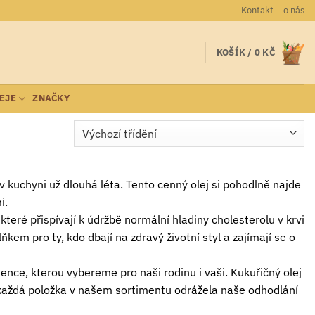
Kontakt
o nás
KOŠÍK /
0
KČ
LEJE
ZNAČKY
í v kuchyni už dlouhá léta. Tento cenný olej si pohodlně najde
i.
eré přispívají k údržbě normální hladiny cholesterolu v krvi
m pro ty, kdo dbají na zdravý životní styl a zajímají se o
nce, kterou vybereme pro naši rodinu i vaši. Kukuřičný olej
 každá položka v našem sortimentu odrážela naše odhodlání