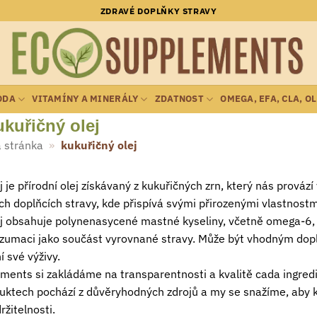
ZDRAVÉ DOPLŇKY STRAVY
ODA
VITAMÍNY A MINERÁLY
ZDATNOST
OMEGA, EFA, CLA, O
ukuřičný olej
 stránka
»
kukuřičný olej
j je přírodní olej získávaný z kukuřičných zrn, který nás prováz
ich doplňcích stravy, kde přispívá svými přirozenými vlastnostm
j obsahuje polynenasycené mastné kyseliny, včetně omega-6, kt
zumaci jako součást vyrovnané stravy. Může být vhodným doplňke
í své výživy.
ents si zakládáme na transparentnosti a kvalitě cada ingredie
duktech pochází z důvěryhodných zdrojů a my se snažíme, aby
ržitelnosti.