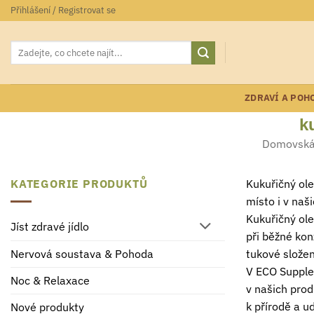
Přeskočit
Přihlášení / Registrovat se
na
obsah
Hledat:
ZDRAVÍ A POH
k
Domovská
KATEGORIE PRODUKTŮ
Kukuřičný ole
místo i v naš
Kukuřičný ole
Jíst zdravé jídlo
při běžné kon
tukové složen
Nervová soustava & Pohoda
V ECO Supplem
Noc & Relaxace
v našich pro
k přírodě a ud
Nové produkty