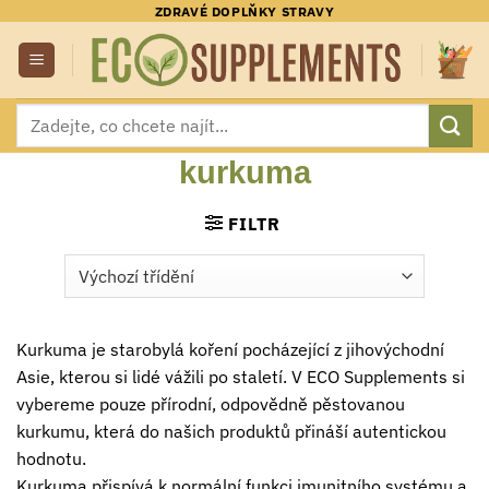
Přeskočit
ZDRAVÉ DOPLŇKY STRAVY
na
obsah
Hledat:
kurkuma
FILTR
Kurkuma je starobylá koření pocházející z jihovýchodní
Asie, kterou si lidé vážili po staletí. V ECO Supplements si
vybereme pouze přírodní, odpovědně pěstovanou
kurkumu, která do našich produktů přináší autentickou
hodnotu.
Kurkuma přispívá k normální funkci imunitního systému a