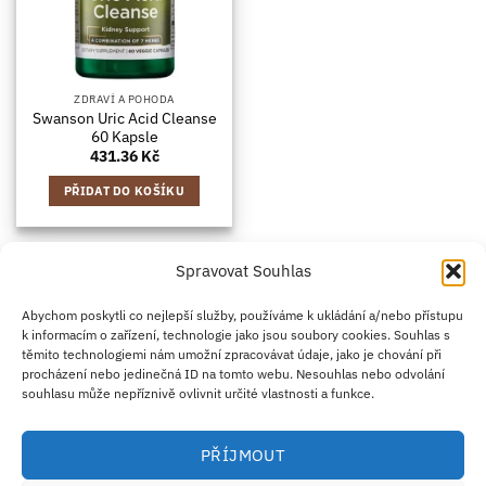
ZDRAVÍ A POHODA
Swanson Uric Acid Cleanse
60 Kapsle
431.36
Kč
PŘIDAT DO KOŠÍKU
Spravovat Souhlas
Credit
Klarna
Apple
Google
PayPal
Abychom poskytli co nejlepší služby, používáme k ukládání a/nebo přístupu
k informacím o zařízení, technologie jako jsou soubory cookies. Souhlas s
Card
Pay
Pay
těmito technologiemi nám umožní zpracovávat údaje, jako je chování při
ZÁSADY DOPRAVY
ZÁSADY VRÁCENÍ ZBOŽÍ
2
procházení nebo jedinečná ID na tomto webu. Nesouhlas nebo odvolání
OBCHODNÍ PODMÍNKY
KONTAKT
O NÁS
B2B
IMPRINT
OMEZENÍ ODPOVĚDNOSTI
ZÁSADY COOKIES
souhlasu může nepříznivě ovlivnit určité vlastnosti a funkce.
PROHLÁŠENÍ O OCHRANĚ OSOBNÍCH ÚDAJŮ
Eco Supplements EOOD
PŘÍJMOUT
Antim I Street, No. 14, fl. 2, law office, 1303 Sofia, Bulharsko