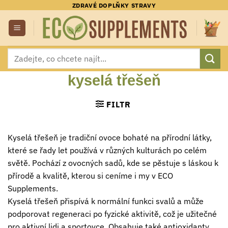
Přeskočit
ZDRAVÉ DOPLŇKY STRAVY
na
obsah
Hledat:
kyselá třešeň
FILTR
Kyselá třešeň je tradiční ovoce bohaté na přírodní látky,
které se řady let používá v různých kulturách po celém
světě. Pochází z ovocných sadů, kde se pěstuje s láskou k
přírodě a kvalitě, kterou si ceníme i my v ECO
Supplements.
Kyselá třešeň přispívá k normální funkci svalů a může
podporovat regeneraci po fyzické aktivitě, což je užitečné
pro aktivní lidi a sportovce. Obsahuje také antioxidanty,