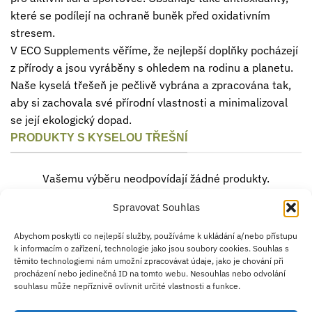
které se podílejí na ochraně buněk před oxidativním
stresem.
V ECO Supplements věříme, že nejlepší doplňky pocházejí
z přírody a jsou vyráběny s ohledem na rodinu a planetu.
Naše kyselá třešeň je pečlivě vybrána a zpracována tak,
aby si zachovala své přírodní vlastnosti a minimalizoval
se její ekologický dopad.
PRODUKTY S KYSELOU TŘEŠNÍ
Vašemu výběru neodpovídají žádné produkty.
Spravovat Souhlas
Credit
Klarna
Apple
Google
PayPal
Abychom poskytli co nejlepší služby, používáme k ukládání a/nebo přístupu
k informacím o zařízení, technologie jako jsou soubory cookies. Souhlas s
Card
Pay
Pay
těmito technologiemi nám umožní zpracovávat údaje, jako je chování při
ZÁSADY DOPRAVY
ZÁSADY VRÁCENÍ ZBOŽÍ
2
procházení nebo jedinečná ID na tomto webu. Nesouhlas nebo odvolání
OBCHODNÍ PODMÍNKY
KONTAKT
O NÁS
B2B
IMPRINT
OMEZENÍ ODPOVĚDNOSTI
ZÁSADY COOKIES
souhlasu může nepříznivě ovlivnit určité vlastnosti a funkce.
PROHLÁŠENÍ O OCHRANĚ OSOBNÍCH ÚDAJŮ