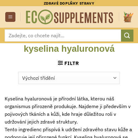
Přeskočit
ZDRAVÉ DOPLŇKY STRAVY
na
obsah
Hledat:
kyselina hyaluronová
FILTR
Kyselina hyaluronová je přírodní látka, kterou náš
organismus přirozeně produkuje. Najdeme ji především v
pojivových tkáních a kůži, kde hraje důležitou roli v
udržování jejich zdravé struktury.
Tento ingredienc přispívá k udržení zdravého stavu kůže a
podporuje její přirozené funkcí. Kyselina hyaluronová se