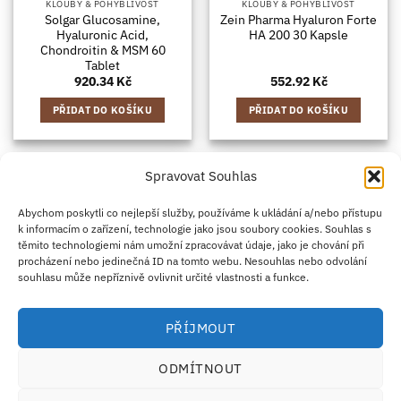
KLOUBY & POHYBLIVOST
KLOUBY & POHYBLIVOST
Solgar Glucosamine,
Zein Pharma Hyaluron Forte
Hyaluronic Acid,
HA 200 30 Kapsle
Chondroitin & MSM 60
Tablet
920.34
Kč
552.92
Kč
PŘIDAT DO KOŠÍKU
PŘIDAT DO KOŠÍKU
Spravovat Souhlas
Credit
Klarna
Apple
Google
PayPal
Abychom poskytli co nejlepší služby, používáme k ukládání a/nebo přístupu
k informacím o zařízení, technologie jako jsou soubory cookies. Souhlas s
Card
Pay
Pay
těmito technologiemi nám umožní zpracovávat údaje, jako je chování při
ZÁSADY DOPRAVY
ZÁSADY VRÁCENÍ ZBOŽÍ
2
procházení nebo jedinečná ID na tomto webu. Nesouhlas nebo odvolání
OBCHODNÍ PODMÍNKY
KONTAKT
O NÁS
B2B
IMPRINT
OMEZENÍ ODPOVĚDNOSTI
ZÁSADY COOKIES
souhlasu může nepříznivě ovlivnit určité vlastnosti a funkce.
PROHLÁŠENÍ O OCHRANĚ OSOBNÍCH ÚDAJŮ
Eco Supplements EOOD
PŘÍJMOUT
Antim I Street, No. 14, fl. 2, law office, 1303 Sofia, Bulharsko
IČO (EIK/UIC/TIN): 207958071 · DIČ DPH: BG207958071
ODMÍTNOUT
Tel:
+46 720 251 636
· Email:
support@ecosupplements.eu
Provozovatel potravinářského podniku registrovaný u
SZPI
: 56844/2026