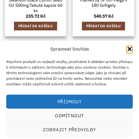
Oil 500mg Tekuté kapsle 60
180 Softgely
ks
235.72
Kč
540.57
Kč
PŘIDAT DO KOŠÍKU
PŘIDAT DO KOŠÍKU
Spravovat Souhlas
Credit
Klarna
Apple
Google
PayPal
Abychom poskytli co nejlepší služby, používáme k ukládání a/nebo přístupu
k informacím o zařízení, technologie jako jsou soubory cookies. Souhlas s
Card
Pay
Pay
těmito technologiemi nám umožní zpracovávat údaje, jako je chování při
ZÁSADY DOPRAVY
ZÁSADY VRÁCENÍ ZBOŽÍ
2
procházení nebo jedinečná ID na tomto webu. Nesouhlas nebo odvolání
OBCHODNÍ PODMÍNKY
KONTAKT
O NÁS
B2B
IMPRINT
OMEZENÍ ODPOVĚDNOSTI
ZÁSADY COOKIES
souhlasu může nepříznivě ovlivnit určité vlastnosti a funkce.
PROHLÁŠENÍ O OCHRANĚ OSOBNÍCH ÚDAJŮ
Eco Supplements EOOD
PŘÍJMOUT
Antim I Street, No. 14, fl. 2, law office, 1303 Sofia, Bulharsko
IČO (EIK/UIC/TIN): 207958071 · DIČ DPH: BG207958071
ODMÍTNOUT
Tel:
+46 720 251 636
· Email:
support@ecosupplements.eu
Provozovatel potravinářského podniku registrovaný u
SZPI
: 56844/2026
ZOBRAZIT PŘEDVOLBY
Dozorový orgán:
Česká obchodní inspekce (ČOI)
· Řešení přeshraničních sporů:
ECC-
Net