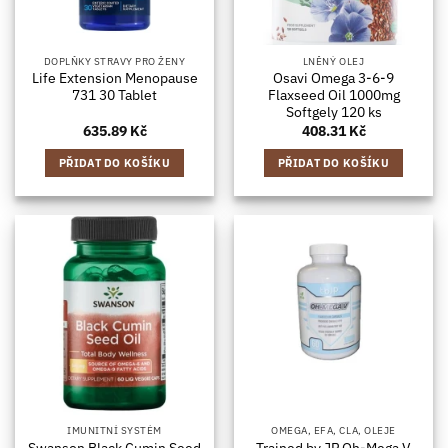
DOPLŇKY STRAVY PRO ŽENY
LNĚNÝ OLEJ
Life Extension Menopause
Osavi Omega 3-6-9
731 30 Tablet
Flaxseed Oil 1000mg
Softgely 120 ks
635.89
Kč
408.31
Kč
PŘIDAT DO KOŠÍKU
PŘIDAT DO KOŠÍKU
IMUNITNÍ SYSTÉM
OMEGA, EFA, CLA, OLEJE
Swanson Black Cumin Seed
Trained by JP Oh-Mega V