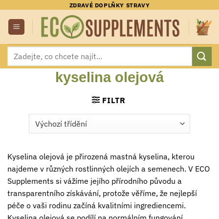
Přeskočit
ZDRAVÉ DOPLŇKY STRAVY
na
obsah
Hledat:
kyselina olejová
FILTR
Kyselina olejová je přirozená mastná kyselina, kterou
najdeme v různých rostlinných olejích a semenech. V ECO
Supplements si vážíme jejího přírodního původu a
transparentního získávání, protože věříme, že nejlepší
péče o vaši rodinu začíná kvalitními ingrediencemi.
Kyselina olejová se podílí na normálním fungování