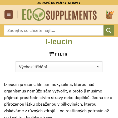
Přeskočit
ZDRAVÉ DOPLŇKY STRAVY
na
obsah
Hledat:
l-leucin
FILTR
L-leucin je esenciální aminokyselina, kterou náš
organismus nemůže sám vytvořit, a proto ji musíme
přijímat prostřednictvím stravy nebo doplňků. Jedná se o
přirozenou látku obsaženou v bílkovinách, kterou
získáváme z různých zdrojů – od rostlinných potravin až
po kvalitní doplňky stravy.