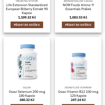
IMUNITNÍ SYSTÉM
AMINOKYSELINY A BCAA
Life Extension Standardized
NOW Foods Amino-9
European Bilberry Extrakt 90
Essentials Prášek
Kapsle
1,109.32
Kč
1,083.53
Kč
PŘIDAT DO KOŠÍKU
PŘIDAT DO KOŠÍKU
SELEN
JEDNOTLIVÉ VITAMÍNY
Osavi Selenium 200 mcg
Osavi Vitamin B12 100 mcg
180 Kapsle
120 Kapsle
380.32
Kč
247.24
Kč