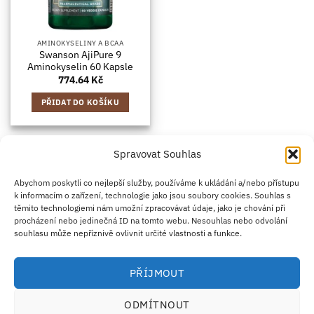
AMINOKYSELINY A BCAA
Swanson AjiPure 9
Aminokyselin 60 Kapsle
774.64
Kč
PŘIDAT DO KOŠÍKU
Spravovat Souhlas
Credit
Klarna
Apple
Google
PayPal
Abychom poskytli co nejlepší služby, používáme k ukládání a/nebo přístupu
k informacím o zařízení, technologie jako jsou soubory cookies. Souhlas s
Card
Pay
Pay
těmito technologiemi nám umožní zpracovávat údaje, jako je chování při
ZÁSADY DOPRAVY
ZÁSADY VRÁCENÍ ZBOŽÍ
2
procházení nebo jedinečná ID na tomto webu. Nesouhlas nebo odvolání
OBCHODNÍ PODMÍNKY
KONTAKT
O NÁS
B2B
IMPRINT
OMEZENÍ ODPOVĚDNOSTI
ZÁSADY COOKIES
souhlasu může nepříznivě ovlivnit určité vlastnosti a funkce.
PROHLÁŠENÍ O OCHRANĚ OSOBNÍCH ÚDAJŮ
Eco Supplements EOOD
PŘÍJMOUT
Antim I Street, No. 14, fl. 2, law office, 1303 Sofia, Bulharsko
IČO (EIK/UIC/TIN): 207958071 · DIČ DPH: BG207958071
ODMÍTNOUT
Tel:
+46 720 251 636
· Email:
support@ecosupplements.eu