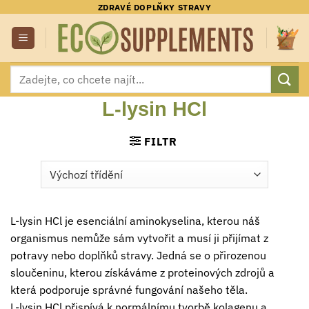
Přeskočit
ZDRAVÉ DOPLŇKY STRAVY
na
obsah
Hledat:
L-lysin HCl
FILTR
L-lysin HCl je esenciální aminokyselina, kterou náš
organismus nemůže sám vytvořit a musí ji přijímat z
potravy nebo doplňků stravy. Jedná se o přirozenou
sloučeninu, kterou získáváme z proteinových zdrojů a
která podporuje správné fungování našeho těla.
L-lysin HCl přispívá k normálnímu tvorbě kolagenu a