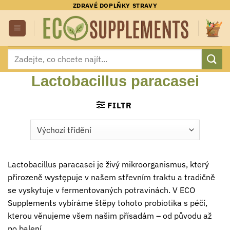
Přeskočit
ZDRAVÉ DOPLŇKY STRAVY
na
obsah
Hledat:
Lactobacillus paracasei
FILTR
Lactobacillus paracasei je živý mikroorganismus, který
přirozeně występuje v našem střevním traktu a tradičně
se vyskytuje v fermentovaných potravinách. V ECO
Supplements vybíráme štěpy tohoto probiotika s péčí,
kterou věnujeme všem našim přísadám – od původu až
po balení.