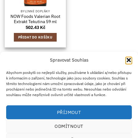
BYLINNÉ DOPLŇKY
NOW Foods Valerian Root
Extrakt Tekutina 59 ml
502.43
Kč
PŘIDAT DO KOŠÍKU
Spravovat Souhlas
Credit
Klarna
Apple
Google
PayPal
Abychom poskytli co nejlepší služby, používáme k ukládání a/nebo přístupu
k informacím o zařízení, technologie jako jsou soubory cookies. Souhlas s
Card
Pay
Pay
těmito technologiemi nám umožní zpracovávat údaje, jako je chování při
ZÁSADY DOPRAVY
ZÁSADY VRÁCENÍ ZBOŽÍ
2
procházení nebo jedinečná ID na tomto webu. Nesouhlas nebo odvolání
OBCHODNÍ PODMÍNKY
KONTAKT
O NÁS
B2B
IMPRINT
OMEZENÍ ODPOVĚDNOSTI
ZÁSADY COOKIES
souhlasu může nepříznivě ovlivnit určité vlastnosti a funkce.
PROHLÁŠENÍ O OCHRANĚ OSOBNÍCH ÚDAJŮ
Eco Supplements EOOD
PŘÍJMOUT
Antim I Street, No. 14, fl. 2, law office, 1303 Sofia, Bulharsko
IČO (EIK/UIC/TIN): 207958071 · DIČ DPH: BG207958071
ODMÍTNOUT
Tel:
+46 720 251 636
· Email:
support@ecosupplements.eu
Provozovatel potravinářského podniku registrovaný u
SZPI
: 56844/2026