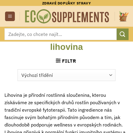
Přeskočit
ZDRAVÉ DOPLŇKY STRAVY
na
obsah
Hledat:
lihovina
FILTR
Lihovina je přírodní rostlinná sloučenina, kterou
získáváme ze specifických druhů rostlin používaných v
tradiční evropské fytoterapii. Tato ingredience nás
fascinuje svým bohatým přírodním původem a tím, jak
dlouhodobě podporuje wellness v evropských rodinách.
Lihovina přispívá k normální funkci imunitního systému a