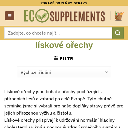
Přeskočit
ZDRAVÉ DOPLŇKY STRAVY
na
obsah
Hledat:
lískové ořechy
FILTR
Lískové ořechy jsou bohaté ořechy pocházející z
přírodních lesů a zahrad po celé Evropě. Tyto chutné
semínka jsme si vybrali pro naše doplňky stravy právě pro
jejich přirozenou výživu a čistotu.
Lískové ořechy přispívají k udržování normální hladiny
cholesterolu v krvi a podporují zdraví srdečního systému