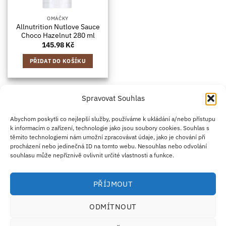
OMÁČKY
Allnutrition Nutlove Sauce
Choco Hazelnut 280 ml
145.98
Kč
PŘIDAT DO KOŠÍKU
Spravovat Souhlas
Credit
Klarna
Apple
Google
PayPal
Abychom poskytli co nejlepší služby, používáme k ukládání a/nebo přístupu
k informacím o zařízení, technologie jako jsou soubory cookies. Souhlas s
Card
Pay
Pay
těmito technologiemi nám umožní zpracovávat údaje, jako je chování při
ZÁSADY DOPRAVY
ZÁSADY VRÁCENÍ ZBOŽÍ
2
procházení nebo jedinečná ID na tomto webu. Nesouhlas nebo odvolání
OBCHODNÍ PODMÍNKY
KONTAKT
O NÁS
B2B
IMPRINT
OMEZENÍ ODPOVĚDNOSTI
ZÁSADY COOKIES
souhlasu může nepříznivě ovlivnit určité vlastnosti a funkce.
PROHLÁŠENÍ O OCHRANĚ OSOBNÍCH ÚDAJŮ
Eco Supplements EOOD
PŘÍJMOUT
Antim I Street, No. 14, fl. 2, law office, 1303 Sofia, Bulharsko
IČO (EIK/UIC/TIN): 207958071 · DIČ DPH: BG207958071
ODMÍTNOUT
Tel:
+46 720 251 636
· Email:
support@ecosupplements.eu
Provozovatel potravinářského podniku registrovaný u
SZPI
: 56844/2026