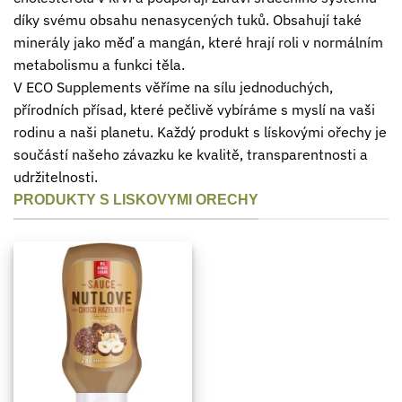
díky svému obsahu nenasycených tuků. Obsahují také
minerály jako měď a mangán, které hrají roli v normálním
metabolismu a funkci těla.
V ECO Supplements věříme na sílu jednoduchých,
přírodních přísad, které pečlivě vybíráme s myslí na vaši
rodinu a naši planetu. Každý produkt s lískovými ořechy je
součástí našeho závazku ke kvalitě, transparentnosti a
udržitelnosti.
PRODUKTY S LISKOVYMI ORECHY