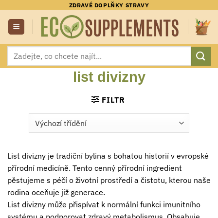
Přeskočit
ZDRAVÉ DOPLŇKY STRAVY
na
obsah
Hledat:
list divizny
FILTR
List divizny je tradiční bylina s bohatou historií v evropské
přírodní medicíně. Tento cenný přírodní ingredient
pěstujeme s péčí o životní prostředí a čistotu, kterou naše
rodina oceňuje již generace.
List divizny může přispívat k normální funkci imunitního
systému a podporovat zdravý metabolismus. Obsahuje