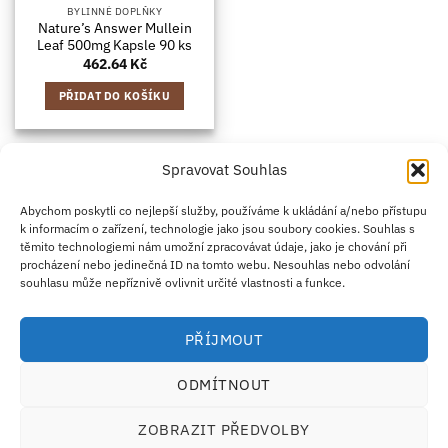
BYLINNÉ DOPLŇKY
Nature’s Answer Mullein
Leaf 500mg Kapsle 90 ks
462.64
Kč
PŘIDAT DO KOŠÍKU
Spravovat Souhlas
Credit
Klarna
Apple
Google
PayPal
Abychom poskytli co nejlepší služby, používáme k ukládání a/nebo přístupu
k informacím o zařízení, technologie jako jsou soubory cookies. Souhlas s
Card
Pay
Pay
těmito technologiemi nám umožní zpracovávat údaje, jako je chování při
ZÁSADY DOPRAVY
ZÁSADY VRÁCENÍ ZBOŽÍ
2
procházení nebo jedinečná ID na tomto webu. Nesouhlas nebo odvolání
OBCHODNÍ PODMÍNKY
KONTAKT
O NÁS
B2B
IMPRINT
OMEZENÍ ODPOVĚDNOSTI
ZÁSADY COOKIES
souhlasu může nepříznivě ovlivnit určité vlastnosti a funkce.
PROHLÁŠENÍ O OCHRANĚ OSOBNÍCH ÚDAJŮ
Eco Supplements EOOD
PŘÍJMOUT
Antim I Street, No. 14, fl. 2, law office, 1303 Sofia, Bulharsko
IČO (EIK/UIC/TIN): 207958071 · DIČ DPH: BG207958071
ODMÍTNOUT
Tel:
+46 720 251 636
· Email:
support@ecosupplements.eu
Provozovatel potravinářského podniku registrovaný u
SZPI
: 56844/2026
ZOBRAZIT PŘEDVOLBY
Dozorový orgán:
Česká obchodní inspekce (ČOI)
· Řešení přeshraničních sporů:
ECC-