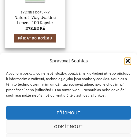
BYLINNÉ DOPLŇKY
Nature’s Way Uva Ursi
Leaves 100 Kapsle
278.52
Kč
PŘIDAT DO KOŠÍKU
Spravovat Souhlas
Credit
Klarna
Apple
Google
PayPal
Abychom poskytli co nejlepší služby, používáme k ukládání a/nebo přístupu
k informacím o zařízení, technologie jako jsou soubory cookies. Souhlas s
Card
Pay
Pay
těmito technologiemi nám umožní zpracovávat údaje, jako je chování při
ZÁSADY DOPRAVY
ZÁSADY VRÁCENÍ ZBOŽÍ
2
procházení nebo jedinečná ID na tomto webu. Nesouhlas nebo odvolání
OBCHODNÍ PODMÍNKY
KONTAKT
O NÁS
B2B
IMPRINT
OMEZENÍ ODPOVĚDNOSTI
ZÁSADY COOKIES
souhlasu může nepříznivě ovlivnit určité vlastnosti a funkce.
PROHLÁŠENÍ O OCHRANĚ OSOBNÍCH ÚDAJŮ
Eco Supplements EOOD
PŘÍJMOUT
Antim I Street, No. 14, fl. 2, law office, 1303 Sofia, Bulharsko
IČO (EIK/UIC/TIN): 207958071 · DIČ DPH: BG207958071
ODMÍTNOUT
Tel:
+46 720 251 636
· Email:
support@ecosupplements.eu
Provozovatel potravinářského podniku registrovaný u
SZPI
: 56844/2026