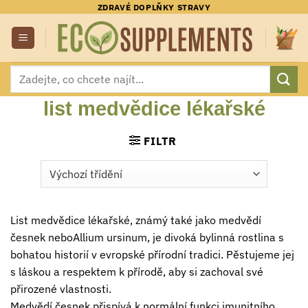
Přeskočit
ZDRAVÉ DOPLŇKY STRAVY
na
obsah
Hledat:
list medvědice lékařské
FILTR
List medvědice lékařské, známý také jako medvědí
česnek neboAllium ursinum, je divoká bylinná rostlina s
bohatou historií v evropské přírodní tradici. Pěstujeme jej
s láskou a respektem k přírodě, aby si zachoval své
přirozené vlastnosti.
Medvědí česnek přispívá k normální funkci imunitního