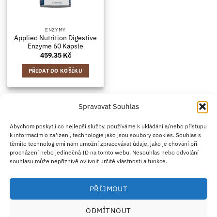
ENZYMY
Applied Nutrition Digestive
Enzyme 60 Kapsle
459.35
Kč
PŘIDAT DO KOŠÍKU
Spravovat Souhlas
Credit
Klarna
Apple
Google
PayPal
Abychom poskytli co nejlepší služby, používáme k ukládání a/nebo přístupu
k informacím o zařízení, technologie jako jsou soubory cookies. Souhlas s
Card
Pay
Pay
těmito technologiemi nám umožní zpracovávat údaje, jako je chování při
ZÁSADY DOPRAVY
ZÁSADY VRÁCENÍ ZBOŽÍ
2
procházení nebo jedinečná ID na tomto webu. Nesouhlas nebo odvolání
OBCHODNÍ PODMÍNKY
KONTAKT
O NÁS
B2B
IMPRINT
OMEZENÍ ODPOVĚDNOSTI
ZÁSADY COOKIES
souhlasu může nepříznivě ovlivnit určité vlastnosti a funkce.
PROHLÁŠENÍ O OCHRANĚ OSOBNÍCH ÚDAJŮ
Eco Supplements EOOD
PŘÍJMOUT
Antim I Street, No. 14, fl. 2, law office, 1303 Sofia, Bulharsko
IČO (EIK/UIC/TIN): 207958071 · DIČ DPH: BG207958071
ODMÍTNOUT
Tel:
+46 720 251 636
· Email:
support@ecosupplements.eu