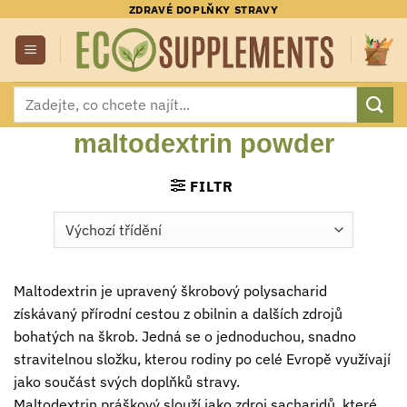
Přeskočit
ZDRAVÉ DOPLŇKY STRAVY
na
obsah
Hledat:
maltodextrin powder
FILTR
Maltodextrin je upravený škrobový polysacharid
získávaný přírodní cestou z obilnin a dalších zdrojů
bohatých na škrob. Jedná se o jednoduchou, snadno
stravitelnou složku, kterou rodiny po celé Evropě využívají
jako součást svých doplňků stravy.
Maltodextrin práškový slouží jako zdroj sacharidů, které