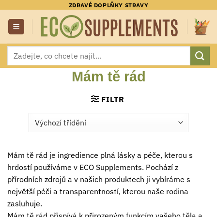
Přeskočit
ZDRAVÉ DOPLŇKY STRAVY
na
obsah
Hledat:
Mám tě rád
FILTR
Mám tě rád je ingredience plná lásky a péče, kterou s
hrdostí používáme v ECO Supplements. Pochází z
přírodních zdrojů a v našich produktech ji vybíráme s
největší péči a transparentností, kterou naše rodina
zasluhuje.
Mám tě rád přispívá k přirozeným funkcím vašeho těla a