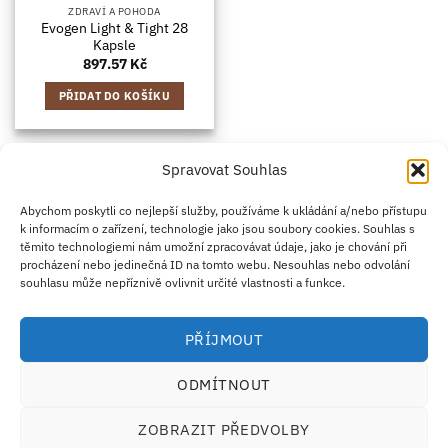
ZDRAVÍ A POHODA
Evogen Light & Tight 28
Kapsle
897.57
Kč
PŘIDAT DO KOŠÍKU
Spravovat Souhlas
Credit
Klarna
Apple
Google
PayPal
Abychom poskytli co nejlepší služby, používáme k ukládání a/nebo přístupu
k informacím o zařízení, technologie jako jsou soubory cookies. Souhlas s
Card
Pay
Pay
těmito technologiemi nám umožní zpracovávat údaje, jako je chování při
ZÁSADY DOPRAVY
ZÁSADY VRÁCENÍ ZBOŽÍ
2
procházení nebo jedinečná ID na tomto webu. Nesouhlas nebo odvolání
OBCHODNÍ PODMÍNKY
KONTAKT
O NÁS
B2B
IMPRINT
OMEZENÍ ODPOVĚDNOSTI
ZÁSADY COOKIES
souhlasu může nepříznivě ovlivnit určité vlastnosti a funkce.
PROHLÁŠENÍ O OCHRANĚ OSOBNÍCH ÚDAJŮ
Eco Supplements EOOD
PŘÍJMOUT
Antim I Street, No. 14, fl. 2, law office, 1303 Sofia, Bulharsko
IČO (EIK/UIC/TIN): 207958071 · DIČ DPH: BG207958071
ODMÍTNOUT
Tel:
+46 720 251 636
· Email:
support@ecosupplements.eu
Provozovatel potravinářského podniku registrovaný u
SZPI
: 56844/2026
ZOBRAZIT PŘEDVOLBY
Dozorový orgán:
Česká obchodní inspekce (ČOI)
· Řešení přeshraničních sporů:
ECC-