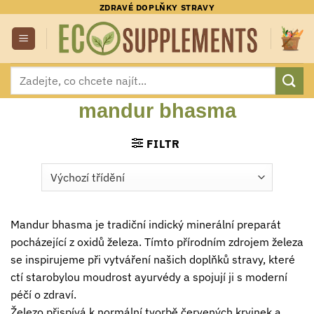
Přeskočit
ZDRAVÉ DOPLŇKY STRAVY
na
obsah
Hledat:
mandur bhasma
FILTR
Mandur bhasma je tradiční indický minerální preparát
pocházející z oxidů železa. Tímto přírodním zdrojem železa
se inspirujeme při vytváření našich doplňků stravy, které
ctí starobylou moudrost ayurvédy a spojují ji s moderní
péčí o zdraví.
Železo přispívá k normální tvorbě červených krvinek a