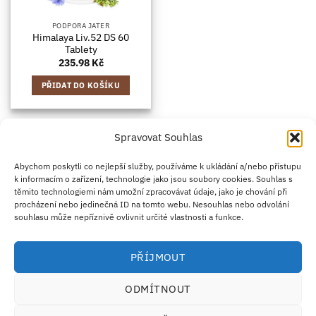
PODPORA JATER
Himalaya Liv.52 DS 60
Tablety
235.98
Kč
PŘIDAT DO KOŠÍKU
Spravovat Souhlas
Credit
Klarna
Apple
Google
PayPal
Abychom poskytli co nejlepší služby, používáme k ukládání a/nebo přístupu
k informacím o zařízení, technologie jako jsou soubory cookies. Souhlas s
Card
Pay
Pay
těmito technologiemi nám umožní zpracovávat údaje, jako je chování při
ZÁSADY DOPRAVY
ZÁSADY VRÁCENÍ ZBOŽÍ
2
procházení nebo jedinečná ID na tomto webu. Nesouhlas nebo odvolání
OBCHODNÍ PODMÍNKY
KONTAKT
O NÁS
B2B
IMPRINT
OMEZENÍ ODPOVĚDNOSTI
ZÁSADY COOKIES
souhlasu může nepříznivě ovlivnit určité vlastnosti a funkce.
PROHLÁŠENÍ O OCHRANĚ OSOBNÍCH ÚDAJŮ
Eco Supplements EOOD
PŘÍJMOUT
Antim I Street, No. 14, fl. 2, law office, 1303 Sofia, Bulharsko
IČO (EIK/UIC/TIN): 207958071 · DIČ DPH: BG207958071
ODMÍTNOUT
Tel:
+46 720 251 636
· Email:
support@ecosupplements.eu
Provozovatel potravinářského podniku registrovaný u
SZPI
: 56844/2026