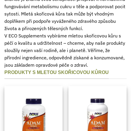
fungovávání metabolismu cukru v těle a podporovat pocit
sytosti. Mletá skořicová kůra tak může být vhodným
doplňkem při podpoře vyváženého zdravého způsobu
života a přirozených tělesných funkcí.
V ECO Supplements vybíráme mletou skořicovou kůru s
péčí o kvalitu a udržitelnost – chceme, aby naše produkty
sloužily nejen vaší rodině, ale i planetě. Věříme, že
přírodní ingredience, odpovědně získané a konzumované,
jsou základem opravdové péče o zdraví.
PRODUKTY S MLETOU SKOŘICOVOU KŮROU