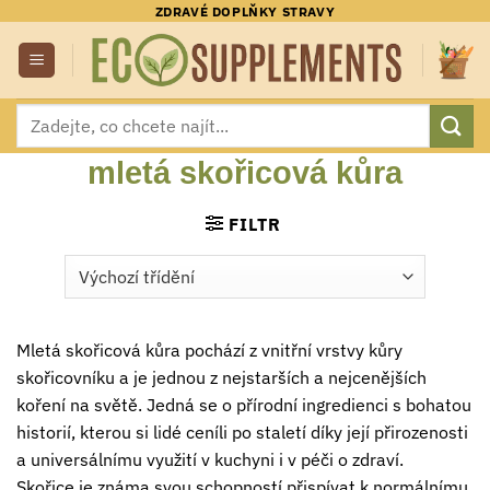
Přeskočit
ZDRAVÉ DOPLŇKY STRAVY
na
obsah
Hledat:
mletá skořicová kůra
FILTR
Mletá skořicová kůra pochází z vnitřní vrstvy kůry
skořicovníku a je jednou z nejstarších a nejcenějších
koření na světě. Jedná se o přírodní ingredienci s bohatou
historií, kterou si lidé ceníli po staletí díky její přirozenosti
a universálnímu využití v kuchyni i v péči o zdraví.
Skořice je známa svou schopností přispívat k normálnímu