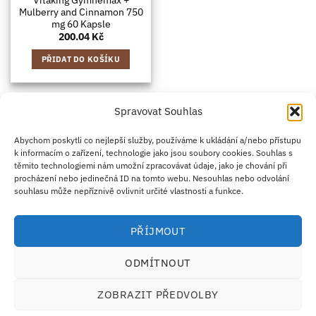
Mulberry and Cinnamon 750
mg 60 Kapsle
200.04
Kč
PŘIDAT DO KOŠÍKU
Spravovat Souhlas
Credit
Klarna
Apple
Google
PayPal
Abychom poskytli co nejlepší služby, používáme k ukládání a/nebo přístupu
k informacím o zařízení, technologie jako jsou soubory cookies. Souhlas s
Card
Pay
Pay
těmito technologiemi nám umožní zpracovávat údaje, jako je chování při
ZÁSADY DOPRAVY
ZÁSADY VRÁCENÍ ZBOŽÍ
2
procházení nebo jedinečná ID na tomto webu. Nesouhlas nebo odvolání
OBCHODNÍ PODMÍNKY
KONTAKT
O NÁS
B2B
IMPRINT
OMEZENÍ ODPOVĚDNOSTI
ZÁSADY COOKIES
souhlasu může nepříznivě ovlivnit určité vlastnosti a funkce.
PROHLÁŠENÍ O OCHRANĚ OSOBNÍCH ÚDAJŮ
Eco Supplements EOOD
PŘÍJMOUT
Antim I Street, No. 14, fl. 2, law office, 1303 Sofia, Bulharsko
IČO (EIK/UIC/TIN): 207958071 · DIČ DPH: BG207958071
ODMÍTNOUT
Tel:
+46 720 251 636
· Email:
support@ecosupplements.eu
Provozovatel potravinářského podniku registrovaný u
SZPI
: 56844/2026
ZOBRAZIT PŘEDVOLBY
Dozorový orgán:
Česká obchodní inspekce (ČOI)
· Řešení přeshraničních sporů:
ECC-
Net