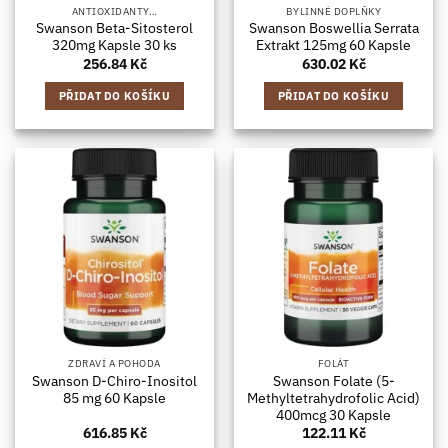
ANTIOXIDANTY…
BYLINNÉ DOPLŇKY
Swanson Beta-Sitosterol
Swanson Boswellia Serrata
320mg Kapsle 30 ks
Extrakt 125mg 60 Kapsle
256.84
Kč
630.02
Kč
PŘIDAT DO KOŠÍKU
PŘIDAT DO KOŠÍKU
ZDRAVÍ A POHODA
FOLÁT
Swanson D-Chiro-Inositol
Swanson Folate (5-
85 mg 60 Kapsle
Methyltetrahydrofolic Acid)
400mcg 30 Kapsle
616.85
Kč
122.11
Kč