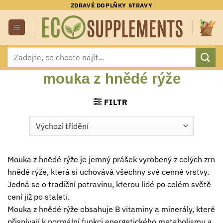
Přeskočit
ZDRAVÉ DOPLŇKY STRAVY
na
obsah
Hledat:
mouka z hnědé rýže
FILTR
Mouka z hnědé rýže je jemný prášek vyrobený z celých zrn
hnědé rýže, která si uchovává všechny své cenné vrstvy.
Jedná se o tradiční potravinu, kterou lidé po celém světě
cení již po staletí.
Mouka z hnědé rýže obsahuje B vitaminy a minerály, které
přispívají k normální funkci energetického metabolismu a