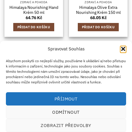
ZDRAVÍ A POHODA
ZDRAVÍ A POHODA
Himalaya Nourishing Hand
Himalaya Olive Extra
Krém 50 ml
Nourishing Krém 150 ml
64.76
Kč
68.05
Kč
PŘIDAT DO KOŠÍKU
PŘIDAT DO KOŠÍKU
Spravovat Souhlas
Credit
Klarna
Apple
Google
PayPal
Abychom poskytli co nejlepší služby, používáme k ukládání a/nebo přístupu
k informacím o zařízení, technologie jako jsou soubory cookies. Souhlas s
Card
Pay
Pay
těmito technologiemi nám umožní zpracovávat údaje, jako je chování při
ZÁSADY DOPRAVY
ZÁSADY VRÁCENÍ ZBOŽÍ
2
procházení nebo jedinečná ID na tomto webu. Nesouhlas nebo odvolání
OBCHODNÍ PODMÍNKY
KONTAKT
O NÁS
B2B
IMPRINT
OMEZENÍ ODPOVĚDNOSTI
ZÁSADY COOKIES
souhlasu může nepříznivě ovlivnit určité vlastnosti a funkce.
PROHLÁŠENÍ O OCHRANĚ OSOBNÍCH ÚDAJŮ
Eco Supplements EOOD
PŘÍJMOUT
Antim I Street, No. 14, fl. 2, law office, 1303 Sofia, Bulharsko
IČO (EIK/UIC/TIN): 207958071 · DIČ DPH: BG207958071
ODMÍTNOUT
Tel:
+46 720 251 636
· Email:
support@ecosupplements.eu
Provozovatel potravinářského podniku registrovaný u
SZPI
: 56844/2026
ZOBRAZIT PŘEDVOLBY
Dozorový orgán:
Česká obchodní inspekce (ČOI)
· Řešení přeshraničních sporů:
ECC-