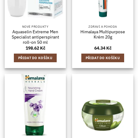
NOVÉ PRODUKTY
ZDRAVÍ A POHODA
Aquaselin Extreme Men
Himalaya Multipurpose
Specialist antiperspirant
Krém 20g
roll-on 50 ml
198.62
Kč
64.34
Kč
PŘIDAT DO KOŠÍKU
PŘIDAT DO KOŠÍKU