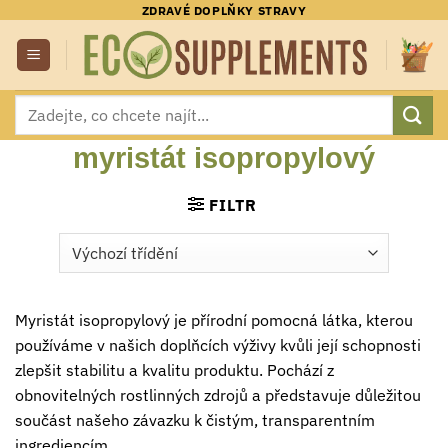
Přeskočit
ZDRAVÉ DOPLŇKY STRAVY
na
obsah
Hledat:
myristát isopropylový
FILTR
Myristát isopropylový je přírodní pomocná látka, kterou
používáme v našich doplňcích výživy kvůli její schopnosti
zlepšit stabilitu a kvalitu produktu. Pochází z
obnovitelných rostlinných zdrojů a představuje důležitou
součást našeho závazku k čistým, transparentním
ingrediencím.