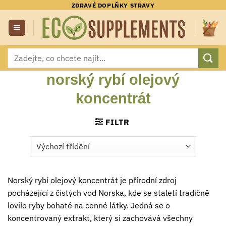
Přeskočit
ZDRAVÉ DOPLŇKY STRAVY
na
obsah
Hledat:
norský rybí olejový
koncentrát
FILTR
Norský rybí olejový koncentrát je přírodní zdroj
pocházející z čistých vod Norska, kde se staletí tradičně
lovilo ryby bohaté na cenné látky. Jedná se o
koncentrovaný extrakt, který si zachovává všechny