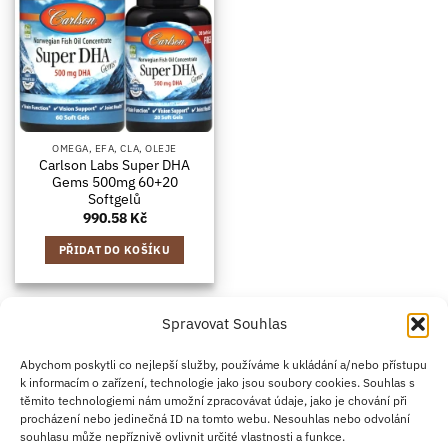
OMEGA, EFA, CLA, OLEJE
Carlson Labs Super DHA
Gems 500mg 60+20
Softgelů
990.58
Kč
PŘIDAT DO KOŠÍKU
Spravovat Souhlas
Credit
Klarna
Apple
Google
PayPal
Abychom poskytli co nejlepší služby, používáme k ukládání a/nebo přístupu
k informacím o zařízení, technologie jako jsou soubory cookies. Souhlas s
Card
Pay
Pay
těmito technologiemi nám umožní zpracovávat údaje, jako je chování při
ZÁSADY DOPRAVY
ZÁSADY VRÁCENÍ ZBOŽÍ
2
procházení nebo jedinečná ID na tomto webu. Nesouhlas nebo odvolání
OBCHODNÍ PODMÍNKY
KONTAKT
O NÁS
B2B
IMPRINT
OMEZENÍ ODPOVĚDNOSTI
ZÁSADY COOKIES
souhlasu může nepříznivě ovlivnit určité vlastnosti a funkce.