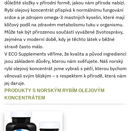
důležité složky v přírodní formě, jakou nám příroda nabízí.
Rybí olejový koncentrát přispívá k normálnímu fungování
srdce a je zdrojem omega-3 mastných kyselin, které mají
klíčový podíl na zdravém metabolismu tuku v organismu.
Může tak být přirozenou součástí vyvážené životosprávy,
zejména v moderní době, kdy je těchto látek v běžné
stravě často málo.
V ECO Supplements věříme, že kvalita a původ ingrediencí
jsou základem důvěry, kterou nám svěřujete. Náš norský
rybí olejový koncentrát jsme vybrali s péčí, kterou bychom
věnovali svým blízkým – s respektem k přírodě, která nám
jej daruje.
PRODUKTY S NORSKÝM RYBÍM OLEJOVÝM
KONCENTRÁTEM