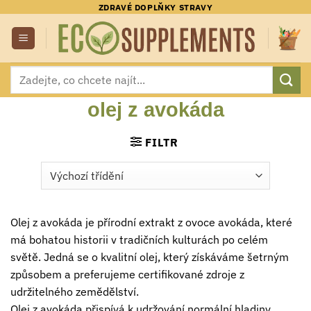
Přeskočit
ZDRAVÉ DOPLŇKY STRAVY
na
obsah
Hledat:
olej z avokáda
FILTR
Olej z avokáda je přírodní extrakt z ovoce avokáda, které
má bohatou historii v tradičních kulturách po celém
světě. Jedná se o kvalitní olej, který získáváme šetrným
způsobem a preferujeme certifikované zdroje z
udržitelného zemědělství.
Olej z avokáda přispívá k udržování normální hladiny