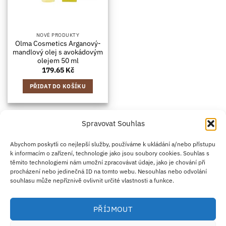
NOVÉ PRODUKTY
Olma Cosmetics Arganový-
mandlový olej s avokádovým
olejem 50 ml
179.65
Kč
PŘIDAT DO KOŠÍKU
Spravovat Souhlas
Credit
Klarna
Apple
Google
PayPal
Abychom poskytli co nejlepší služby, používáme k ukládání a/nebo přístupu
k informacím o zařízení, technologie jako jsou soubory cookies. Souhlas s
Card
Pay
Pay
těmito technologiemi nám umožní zpracovávat údaje, jako je chování při
ZÁSADY DOPRAVY
ZÁSADY VRÁCENÍ ZBOŽÍ
2
procházení nebo jedinečná ID na tomto webu. Nesouhlas nebo odvolání
OBCHODNÍ PODMÍNKY
KONTAKT
O NÁS
B2B
IMPRINT
OMEZENÍ ODPOVĚDNOSTI
ZÁSADY COOKIES
souhlasu může nepříznivě ovlivnit určité vlastnosti a funkce.
PROHLÁŠENÍ O OCHRANĚ OSOBNÍCH ÚDAJŮ
Eco Supplements EOOD
PŘÍJMOUT
Antim I Street, No. 14, fl. 2, law office, 1303 Sofia, Bulharsko
IČO (EIK/UIC/TIN): 207958071 · DIČ DPH: BG207958071