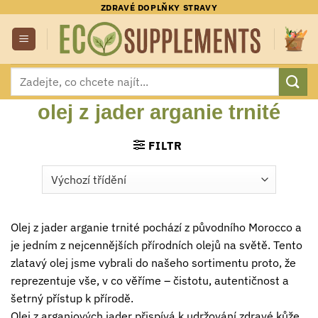
Přeskočit
ZDRAVÉ DOPLŇKY STRAVY
na
obsah
Hledat:
olej z jader arganie trnité
FILTR
Olej z jader arganie trnité pochází z původního Morocco a
je jedním z nejcennějších přírodních olejů na světě. Tento
zlatavý olej jsme vybrali do našeho sortimentu proto, že
reprezentuje vše, v co věříme – čistotu, autentičnost a
šetrný přístup k přírodě.
Olej z arganiových jader přispívá k udržování zdravé kůže