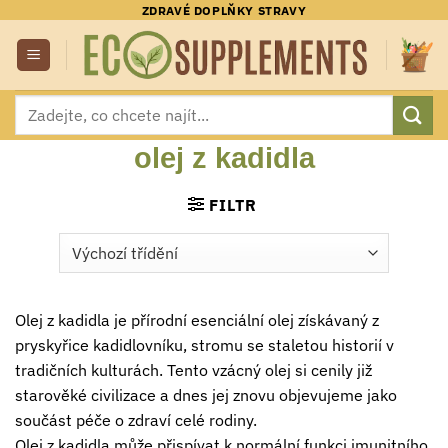
Přeskočit
ZDRAVÉ DOPLŇKY STRAVY
na
obsah
Hledat:
olej z kadidla
FILTR
Olej z kadidla je přírodní esenciální olej získávaný z
pryskyřice kadidlovníku, stromu se staletou historií v
tradičních kulturách. Tento vzácný olej si cenily již
starověké civilizace a dnes jej znovu objevujeme jako
součást péče o zdraví celé rodiny.
Olej z kadidla může přispívat k normální funkci imunitního