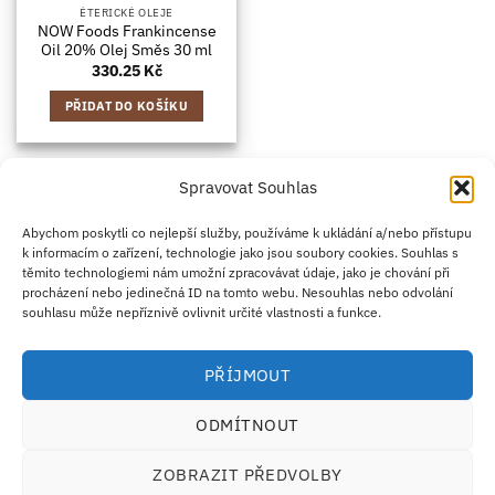
ÉTERICKÉ OLEJE
NOW Foods Frankincense
Oil 20% Olej Směs 30 ml
330.25
Kč
PŘIDAT DO KOŠÍKU
Spravovat Souhlas
Credit
Klarna
Apple
Google
PayPal
Abychom poskytli co nejlepší služby, používáme k ukládání a/nebo přístupu
k informacím o zařízení, technologie jako jsou soubory cookies. Souhlas s
Card
Pay
Pay
těmito technologiemi nám umožní zpracovávat údaje, jako je chování při
ZÁSADY DOPRAVY
ZÁSADY VRÁCENÍ ZBOŽÍ
2
procházení nebo jedinečná ID na tomto webu. Nesouhlas nebo odvolání
OBCHODNÍ PODMÍNKY
KONTAKT
O NÁS
B2B
IMPRINT
OMEZENÍ ODPOVĚDNOSTI
ZÁSADY COOKIES
souhlasu může nepříznivě ovlivnit určité vlastnosti a funkce.
PROHLÁŠENÍ O OCHRANĚ OSOBNÍCH ÚDAJŮ
Eco Supplements EOOD
PŘÍJMOUT
Antim I Street, No. 14, fl. 2, law office, 1303 Sofia, Bulharsko
IČO (EIK/UIC/TIN): 207958071 · DIČ DPH: BG207958071
ODMÍTNOUT
Tel:
+46 720 251 636
· Email:
support@ecosupplements.eu
Provozovatel potravinářského podniku registrovaný u
SZPI
: 56844/2026
ZOBRAZIT PŘEDVOLBY
Dozorový orgán:
Česká obchodní inspekce (ČOI)
· Řešení přeshraničních sporů:
ECC-